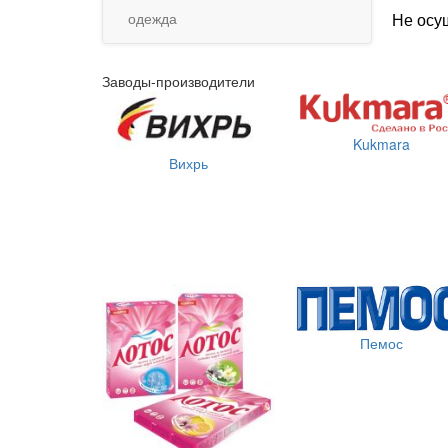
одежда
Не осу
Заводы-производители
Kukmara
Вихрь
Пемос