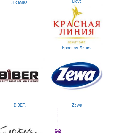
Dove
Я самая
Красная Линия
BiBER
Zewa