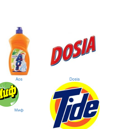
Aos
Dosia
Миф