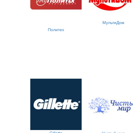
МультиДом
Политех
Gillette
Чистый мир