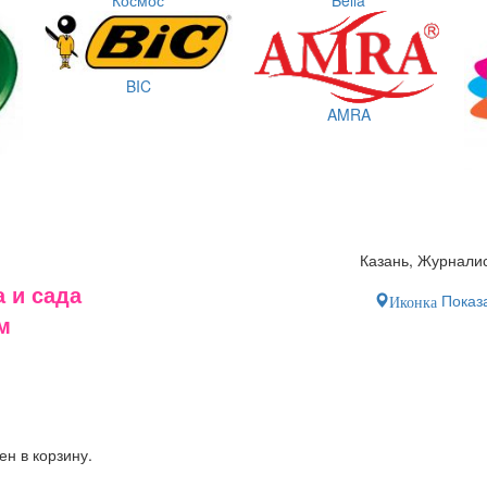
BIC
AMRA
Казань, Журналис
 и сада
Показа
Иконка
м
ен в корзину.