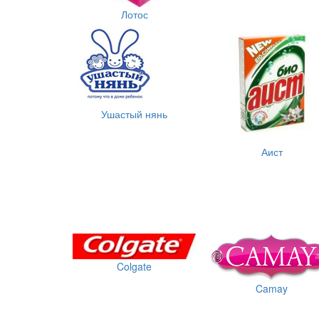
Лотос
Ушастый нянь
Аист
Colgate
Camay