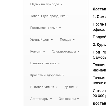
Отдых на природе
Достав
Товары для праздника
1
.
Сам
После 
Готовимся к зиме
офиса.
Подроб
Уютный дом
Посуда
2
.
Курь
Ремонт
Электротовары
Под пр
Самосы
Бытовая техника
Точная
назнач
Красота и здоровье
Точная
после 
Бытовая химия
Детям
Интерн
20 000
Автотовары
Зоотовары
Достав