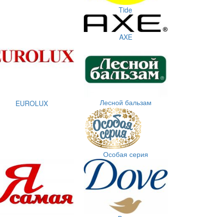
Tide
AXE
Лесной бальзам
EUROLUX
Особая серия