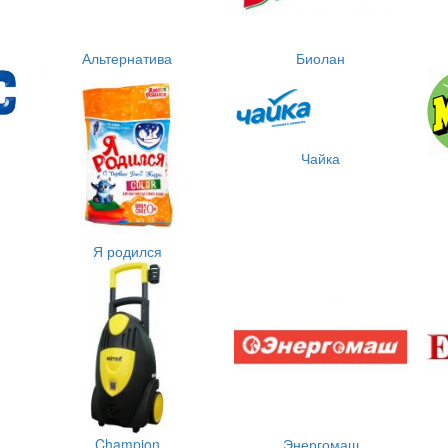
Альтернатива
Биолан
Чайка
Я родился
Champion
Энергомаш