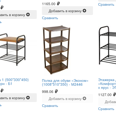
4"
1165.00
Сравнить
Добавить в корзину
вить в корзину
Сравнить
ь
 1 (500*330*450)
Этажерка 
Полка для обуви «Эконом»
ерн -
Б1
«Комфорт3
(1008*510*350) -
М2446
х ярус -
Э
998.06
1127.00
вить в корзину
Добавить в корзину
Добав
ь
Сравнить
Сравнить