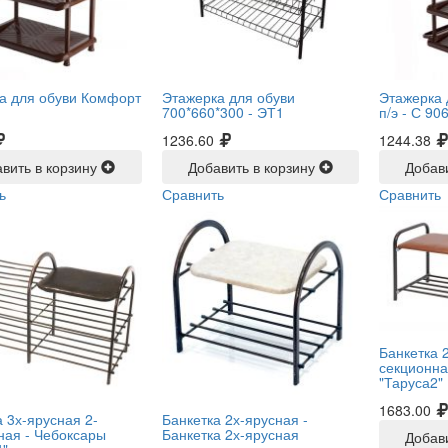
а для обуви Комфорт
Этажерка для обуви
Этажерка 
700*660*300 -
ЭТ1
п/э -
С 90
1236.60
1244.38
вить в корзину
Добавить в корзину
Добав
ь
Сравнить
Сравнить
Банкетка 
секционна
"Таруса2"
1683.00
 3х-ярусная 2-
Банкетка 2х-ярусная -
ная -
Чебоксары
Банкетка 2х-ярусная
Добав