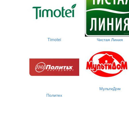
Timotei
Чистая Линия
МультиДом
Политех