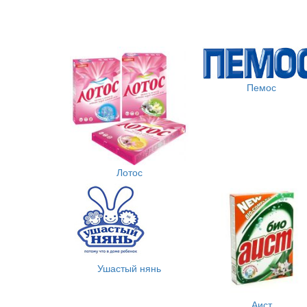
Пемос
Лотос
Ушастый нянь
Аист