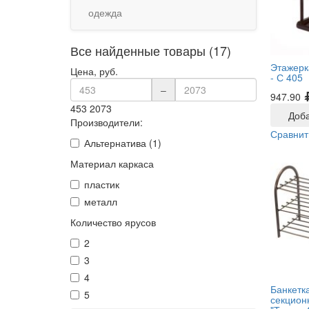
одежда
Все найденные товары (17)
Этажерк
Цена, руб.
-
С 405
–
947.90
453
2073
Доба
Производители:
Сравнит
Альтернатива (1)
Материал каркаса
пластик
металл
Количество ярусов
2
3
4
Банкетка
5
секцион