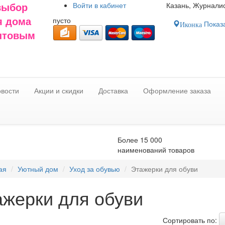
Войти в
кабинет
Казань, Журналис
выбор
пусто
я дома
Показа
Иконка
оптовым
вости
Акции и скидки
Доставка
Оформление заказа
Более 15 000
наименований товаров
ая
Уютный дом
Уход за обувью
Этажерки для обуви
ажерки для обуви
Сортировать по: