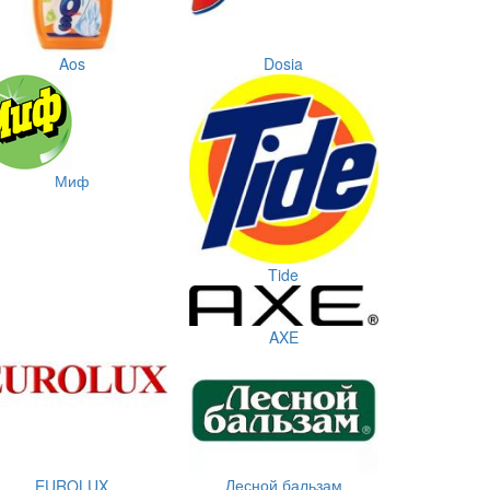
Aos
Dosia
Миф
Tide
AXE
Лесной бальзам
EUROLUX