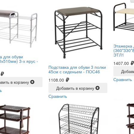
Этажерка 
(360*330*8
ЭТЛ1
а для обуви
0х510мм) 3-х ярус -
1407.00
Подставка для обуви 3 полки
Добав
45см с сиденьем -
ПОС46
Сравнить
1108.00
вить в корзину
Добавить в корзину
ь
Сравнить