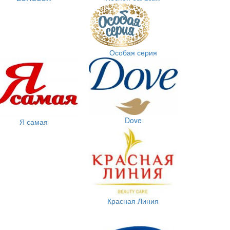
Особая серия
Dove
Я самая
Красная Линия