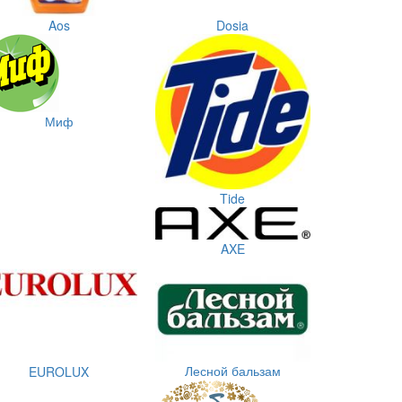
Aos
Dosia
Миф
Tide
AXE
Лесной бальзам
EUROLUX