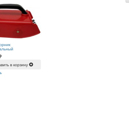
орник
альный
вить в корзину
ь