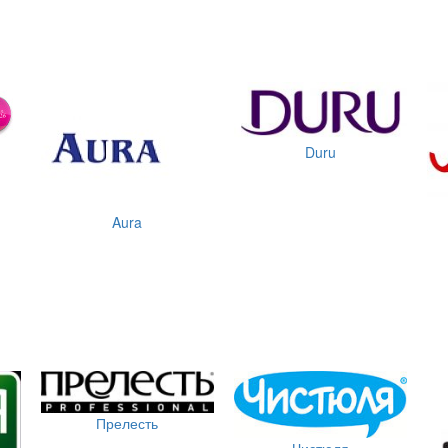
Duru
Aura
Прелесть
Чистюля