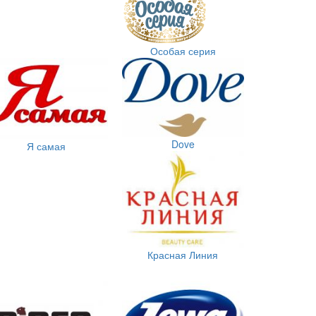
Особая серия
Dove
Я самая
Красная Линия