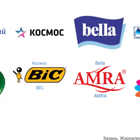
Космос
Bella
BIC
AMRA
Казань, Журналис