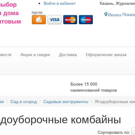
Войти в
кабинет
Казань, Журналис
выбор
пусто
я дома
Показа
Иконка
оптовым
вости
Акции и скидки
Доставка
Оформление заказа
Более 15 000
наименований товаров
ая
Сад и огород
Садовые инструменты
Ягодоуборочные к
одоуборочные комбайны
Сортировать по: