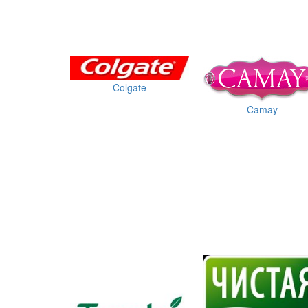
Colgate
Camay