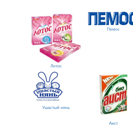
Пемос
Лотос
Ушастый нянь
Аист