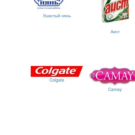
Ушастый нянь
Аист
Colgate
Camay