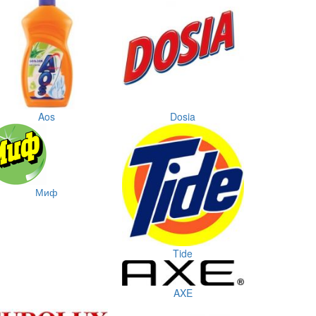
Aos
Dosia
Миф
Tide
AXE