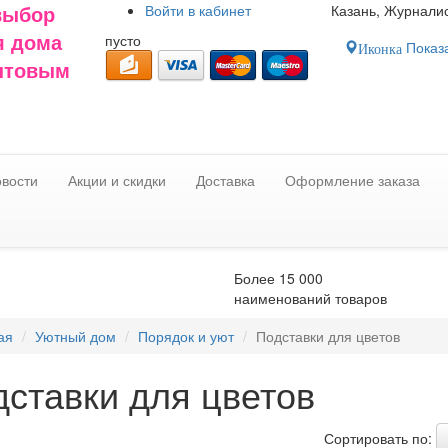
Войти в
кабинет
Казань, Журналис
выбор
пусто
я дома
Показа
Иконка
оптовым
вости
Акции и скидки
Доставка
Оформление заказа
Более 15 000
наименований товаров
ая
Уютный дом
Порядок и уют
Подставки для цветов
ставки для цветов
Сортировать по: