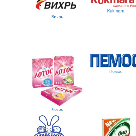
Kukmara
Вихрь
Пемос
Лотос