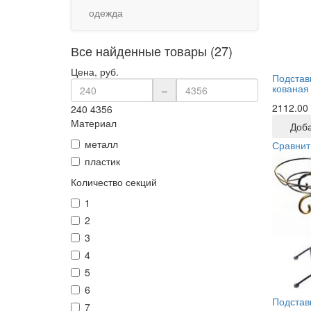
одежда
Все найденные товары (27)
Цена, руб.
Подстав
кованая
–
2112.00
240
4356
Материал
Доба
металл
Сравнит
пластик
Количество секций
1
2
3
4
5
6
Подстав
7