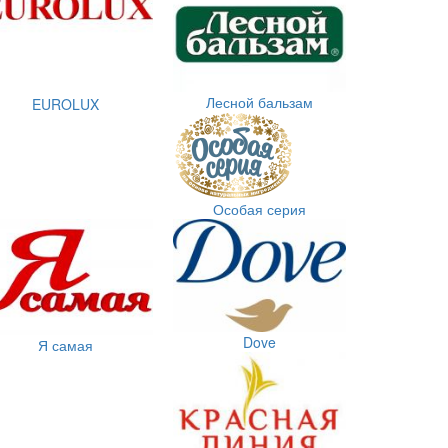
Лесной бальзам
EUROLUX
Особая серия
Dove
Я самая