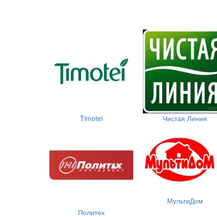
Timotei
Чистая Линия
МультиДом
Политех