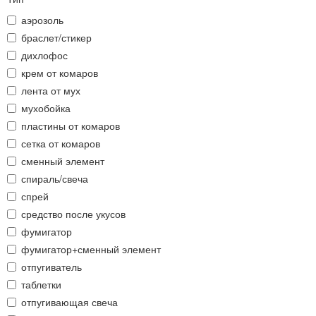
аэрозоль
браслет/стикер
дихлофос
крем от комаров
лента от мух
мухобойка
пластины от комаров
сетка от комаров
сменный элемент
спираль/свеча
спрей
средство после укусов
фумигатор
фумигатор+сменный элемент
отпугиватель
таблетки
отпугивающая свеча