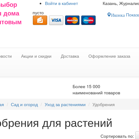
Войти в
кабинет
Казань, Журналис
выбор
пусто
я дома
Показа
Иконка
оптовым
вости
Акции и скидки
Доставка
Оформление заказа
Более 15 000
наименований товаров
ая
Сад и огород
Уход за растениями
Удобрения
обрения для растений
Сортировать по: