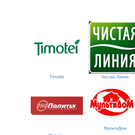
Timotei
Чистая Линия
МультиДом
Политех