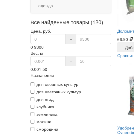
одежда
Все найденные товары (120)
Цена, руб.
Доломит
–
66.90
0
9300
Доба
Вес, кг
Сравнит
–
0.001
50
Назначение
для овощных культур
для цветочных культур
для ягод
клубника
земляника
малина
Удобрен
смородина
Суперфо