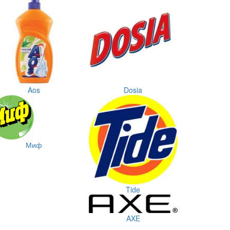
Aos
Dosia
Миф
Tide
AXE