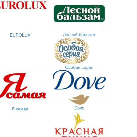
Лесной бальзам
EUROLUX
Особая серия
Dove
Я самая