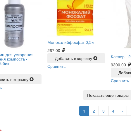
Монокалийфосфат 0,5кг
267.00
ин для ускорения
Клевер -
2
Добавить в корзину
ния компоста -
Робик
9300.00
Сравнить
Добав
вить в корзину
Сравнить
ь
Показать еще товары
1
2
3
4
›