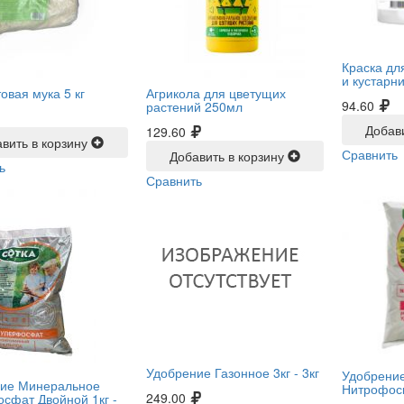
Краска дл
и кустарни
овая мука 5 кг
Агрикола для цветущих
94.60
растений 250мл
Добав
129.60
вить в корзину
Сравнить
Добавить в корзину
ь
Сравнить
Удобрение Газонное 3кг -
3кг
Удобрени
ие Минеральное
Нитрофоск
249.00
сфат Двойной 1кг -