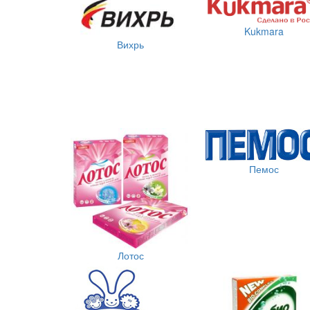
Kukmara
Вихрь
Пемос
Лотос