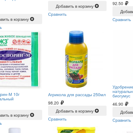
92.50
Добавить в корзину
Добав
Сравнить
вить в корзину
Сравнить
ь
Удобрение
натуральн
рин-М 10г
Агрикола для рассады 250мл
биогумус
альный
98.20
46.90
Добавить в корзину
Добав
вить в корзину
Сравнить
Сравнить
ь