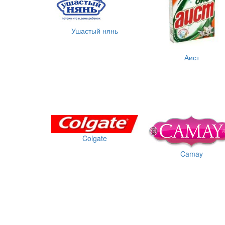
Ушастый нянь
Аист
Colgate
Camay