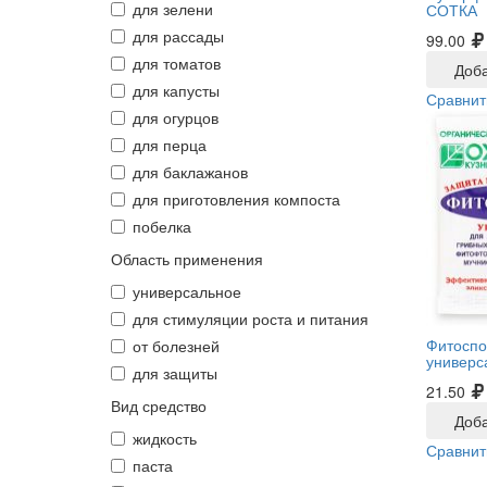
для зелени
СОТКА
для рассады
99.00
для томатов
Доба
для капусты
Сравнит
для огурцов
для перца
для баклажанов
для приготовления компоста
побелка
Область применения
универсальное
для стимуляции роста и питания
Фитоспо
от болезней
универс
для защиты
21.50
Вид средство
Доба
жидкость
Сравнит
паста