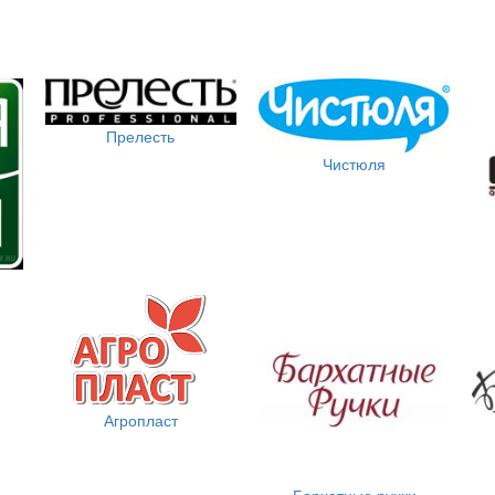
Прелесть
Чистюля
Агропласт
Бархатные ручки