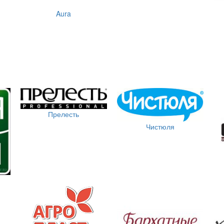
Aura
Прелесть
Чистюля