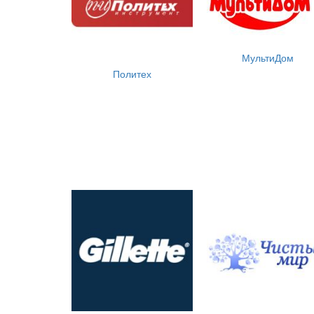
МультиДом
Политех