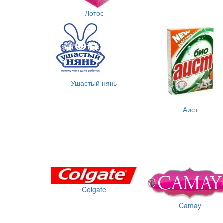
Лотос
Ушастый нянь
Аист
Colgate
Camay