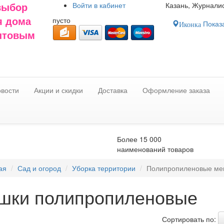
Войти в
кабинет
Казань, Журналис
выбор
пусто
я дома
Показа
Иконка
оптовым
вости
Акции и скидки
Доставка
Оформление заказа
Более 15 000
наименований товаров
ая
Сад и огород
Уборка территории
Полипропиленовые ме
шки полипропиленовые
Сортировать по: