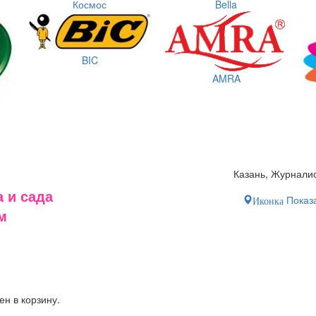
Космос
Bella
BIC
AMRA
Казань, Журналис
 и сада
Показа
Иконка
м
ен в корзину.