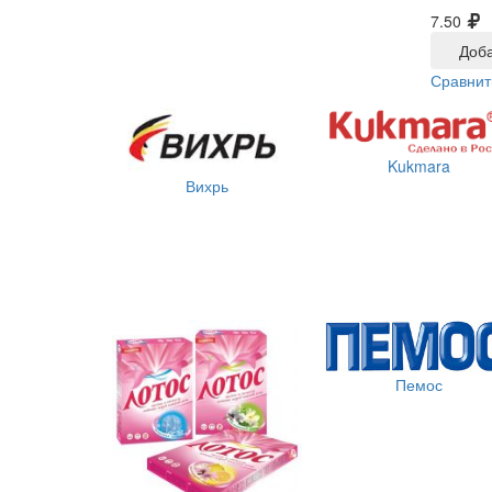
7.50
Доба
Сравнит
Kukmara
Вихрь
Пемос