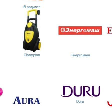
Я родился
Champion
Энергомаш
Duru