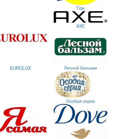
Tide
AXE
Лесной бальзам
EUROLUX
Особая серия