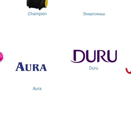
Champion
Энергомаш
Duru
Aura