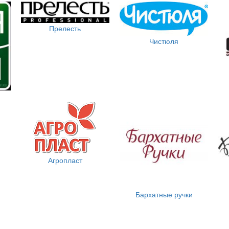
Прелесть
Чистюля
Агропласт
Бархатные ручки