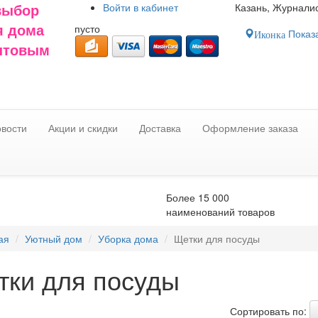
Войти в
кабинет
Казань, Журналис
выбор
пусто
я дома
Показа
Иконка
оптовым
вости
Акции и скидки
Доставка
Оформление заказа
Более 15 000
наименований товаров
ая
Уютный дом
Уборка дома
Щетки для посуды
тки для посуды
Сортировать по: