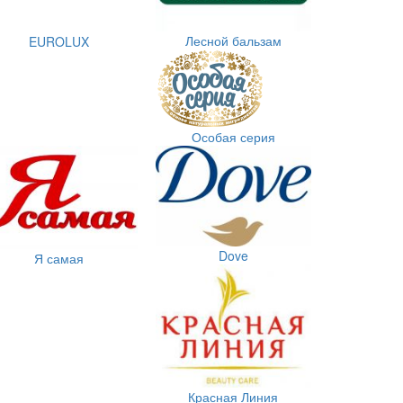
Лесной бальзам
EUROLUX
Особая серия
Dove
Я самая
Красная Линия