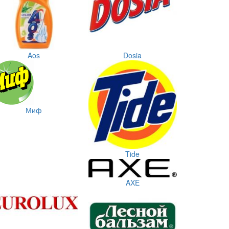
Aos
Dosia
Миф
Tide
AXE