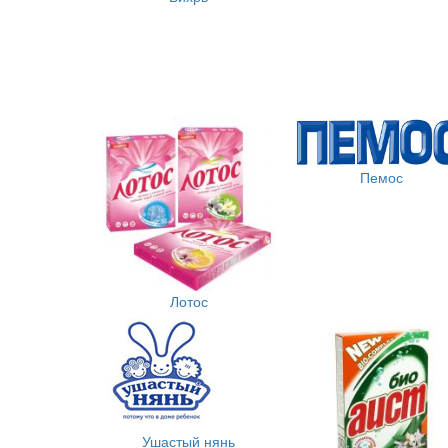
Пемос
Лотос
Ушастый нянь