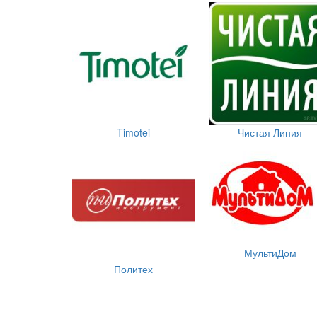
Timotei
Чистая Линия
МультиДом
Политех