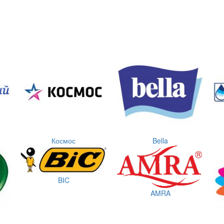
Космос
Bella
BIC
AMRA