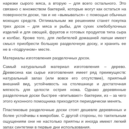
нарезки сырого мяса, а вторую – для всего остального. Это
связано с множеством бактерий, которые могут как остаться на
поверхности доски, так и не «вымываться» с помощью обычных
моющих средств. Оптимальным же решением станет покупка
трех досок – для мяса и рыбы, для сухих хлебобулочных
изделий и для овощей, фруктов и готовых продуктов типа сыра
и колбас. Кроме того, для любителей домашней лапши имеет
смысл приобрести большую разделочную доску, и хранить ее
не в «подручном» месте.
Материалы изготовления разделочных досок.
Самый натуральный материал изготовления – дерево.
Древесина как сырье изготовления имеет ряд преимуществ:
натуральный запах (или вовсе его отсутствие), приятный
внешний вид, устойчивость на столешнице и достаточная
мягкость для целости острия ножа. Однако деревянные
разделочные доски быстрее «впитывают» бактерии, из – за чего
этого кухонного помощника приходится периодически менять.
Пластиковые разделочные доски стоят дешевле деревянных и
более устойчивы к микробам. С другой стороны, по тактильным
ощущениям они не настолько приятны и иногда имеют легкий
запах синтетики в первые дни использования.