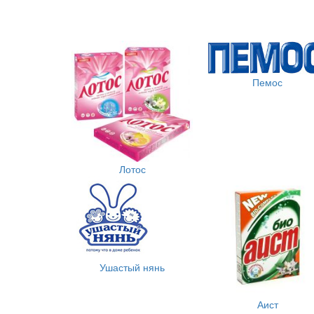
Пемос
Лотос
Ушастый нянь
Аист