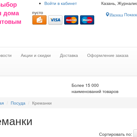
Войти в
кабинет
Казань, Журналис
выбор
пусто
я дома
Показа
Иконка
оптовым
вости
Акции и скидки
Доставка
Оформление заказа
Более 15 000
наименований товаров
ая
Посуда
Креманки
еманки
Сортировать по: