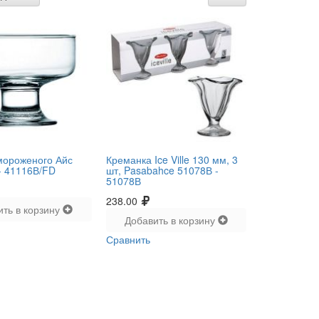
мороженого Айс
Креманка Ice Ville 130 мм, 3
-
41116В/FD
шт, Pasabahce 51078В -
51078В
238.00
ить в корзину
Добавить в корзину
Сравнить