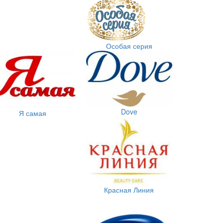
Особая серия
Dove
Я самая
Красная Линия