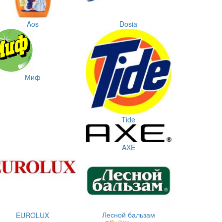
Aos
Dosia
Миф
Tide
AXE
Лесной бальзам
EUROLUX