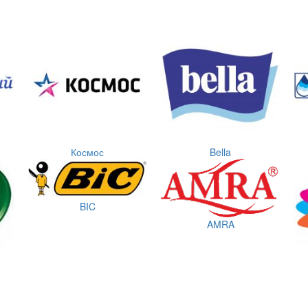
Космос
Bella
BIC
AMRA