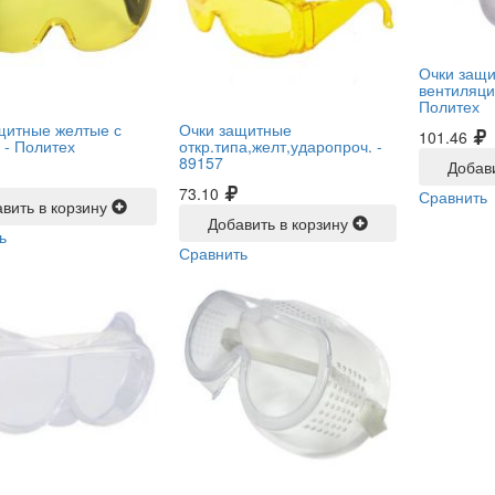
Очки защи
вентиляци
Политех
щитные желтые с
Очки защитные
101.46
 -
Политех
откр.типа,желт,ударопроч. -
89157
Добав
73.10
Сравнить
вить в корзину
Добавить в корзину
ь
Сравнить