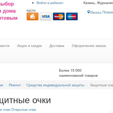
Войти в
кабинет
Казань, Журналис
выбор
пусто
я дома
Показа
Иконка
оптовым
вости
Акции и скидки
Доставка
Оформление заказа
Более 15 000
наименований товаров
ая
Ремонт
Средства индивидуальной защиты
Защитные оч
щитные очки
е очки
Открытые очки