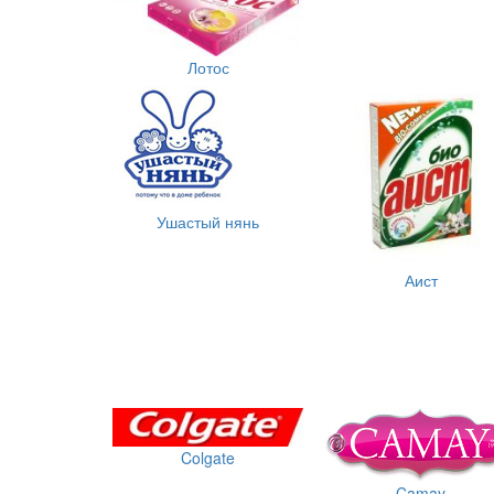
Лотос
Ушастый нянь
Аист
Colgate
Camay