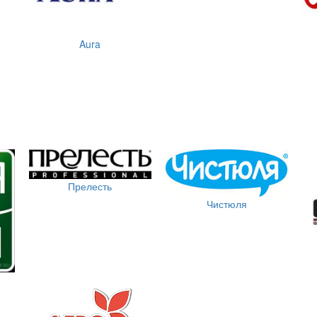
Aura
Прелесть
Чистюля