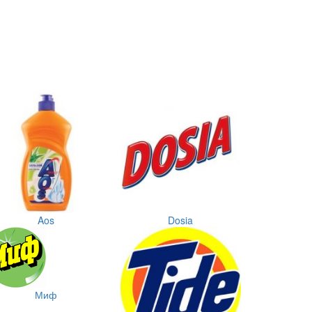
Aos
Dosia
Миф