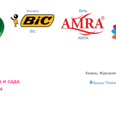
Космос
Bella
BIC
AMRA
Казань, Журналис
 и сада
Показа
Иконка
м