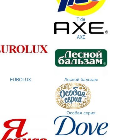
Tide
AXE
Лесной бальзам
EUROLUX
Особая серия