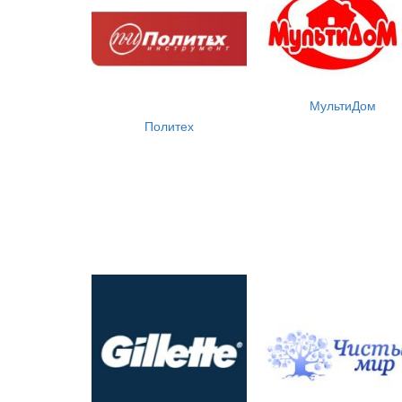
МультиДом
Политех