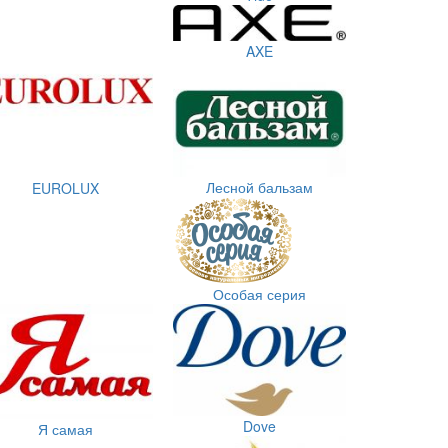
AXE
Лесной бальзам
EUROLUX
Особая серия
Dove
Я самая