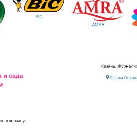
BIC
AMRA
Казань, Журналис
 и сада
Показа
Иконка
м
ен в корзину.