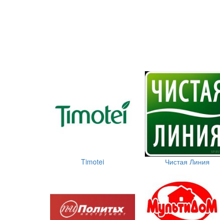
Timotei
Чистая Линия