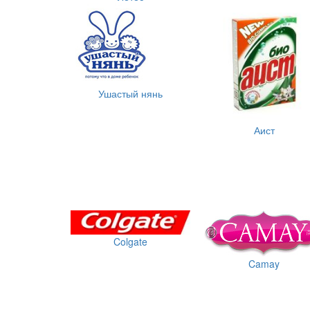
Ушастый нянь
Аист
Colgate
Camay