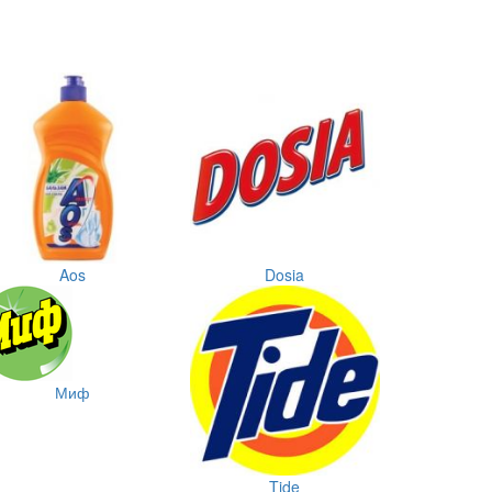
Aos
Dosia
Миф
Tide