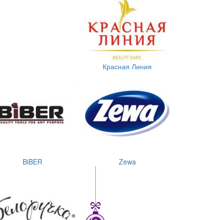
Красная Линия
BiBER
Zewa