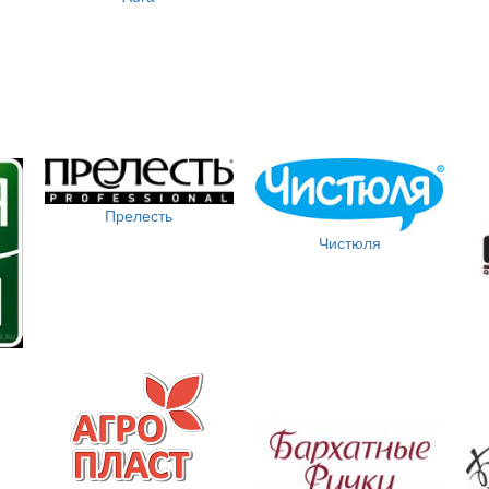
Прелесть
Чистюля