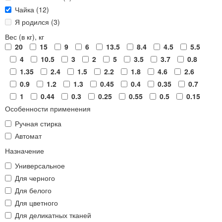
Чайка (12)
Я родился (3)
Вес (в кг), кг
20
15
9
6
13.5
8.4
4.5
5.5
4
10.5
3
2
5
3.5
3.7
0.8
1.35
2.4
1.5
2.2
1.8
4.6
2.6
0.9
1.2
1.3
0.45
0.4
0.35
0.7
1
0.44
0.3
0.25
0.55
0.5
0.15
Особенности применения
Ручная стирка
Автомат
Назначение
Универсальное
Для черного
Для белого
Для цветного
Для деликатных тканей