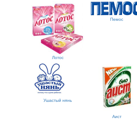
Пемос
Лотос
Ушастый нянь
Аист