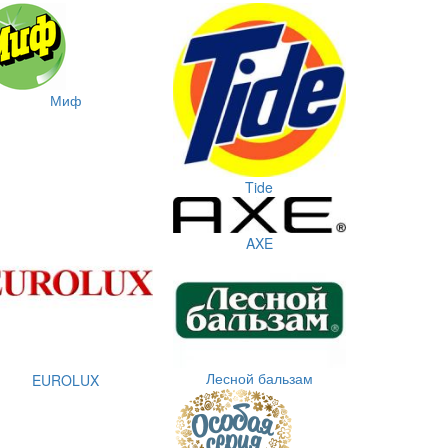
Миф
Tide
AXE
Лесной бальзам
EUROLUX