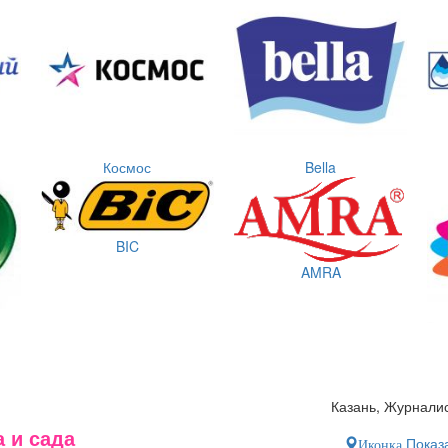
Космос
Bella
BIC
AMRA
Казань, Журналис
 и сада
Показа
Иконка