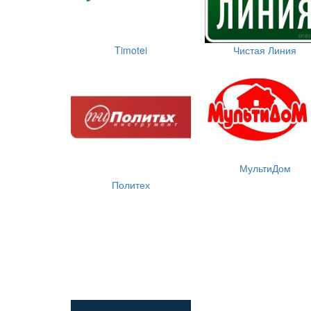
Timotei
Чистая Линия
МультиДом
Политех