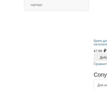
одежда
Крем дл
питател
47.60
Доба
Сравнит
Сопу
Для н