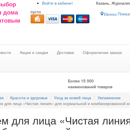
Войти в
кабинет
Казань, Журналис
выбор
пусто
я дома
Показа
Иконка
оптовым
вости
Акции и скидки
Доставка
Оформление заказа
Более 15 000
наименований товаров
ая
Красота и здоровье
Уход за кожей лица
Увлажнение
м для лица «Чистая линия» для нормальной и комбинированной к
ем для лица «Чистая лини