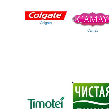
Colgate
Camay