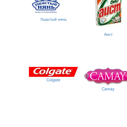
Ушастый нянь
Аист
Colgate
Camay