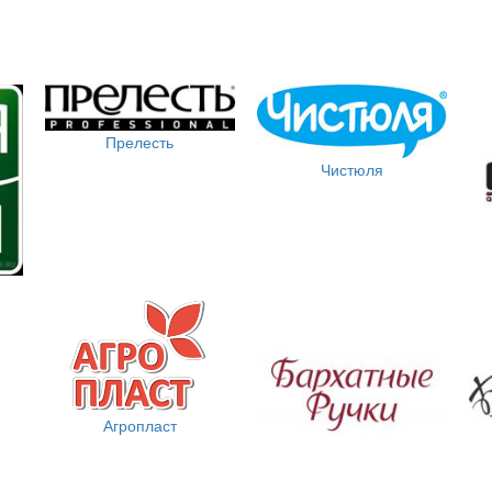
Прелесть
Чистюля
Агропласт