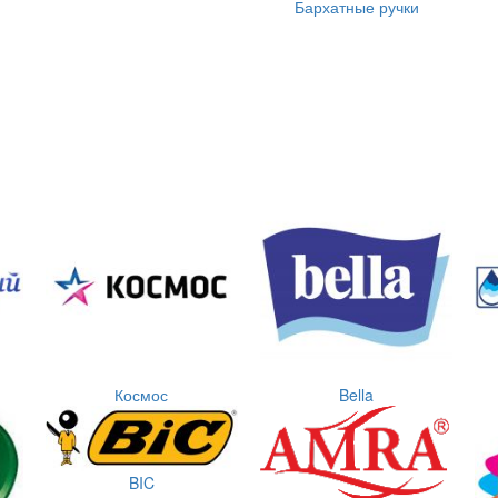
Бархатные ручки
Космос
Bella
BIC