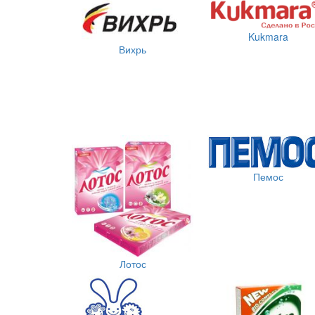
Kukmara
Вихрь
Пемос
Лотос