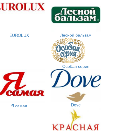
Лесной бальзам
EUROLUX
Особая серия
Dove
Я самая