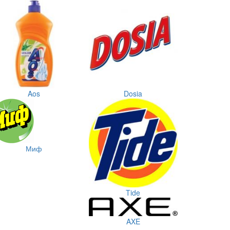
Aos
Dosia
Миф
Tide
AXE