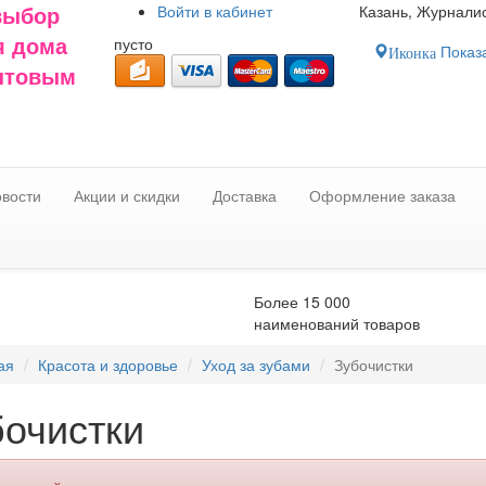
Войти в
кабинет
Казань, Журналис
выбор
пусто
я дома
Показа
Иконка
оптовым
вости
Акции и скидки
Доставка
Оформление заказа
Более 15 000
наименований товаров
ая
Красота и здоровье
Уход за зубами
Зубочистки
бочистки