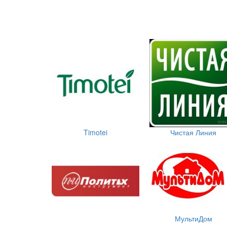
Timotei
Чистая Линия
МультиДом