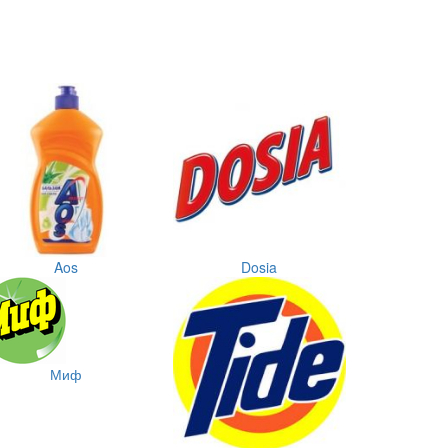
Aos
Dosia
Миф