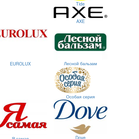
Tide
AXE
Лесной бальзам
EUROLUX
Особая серия
Dove
Я самая