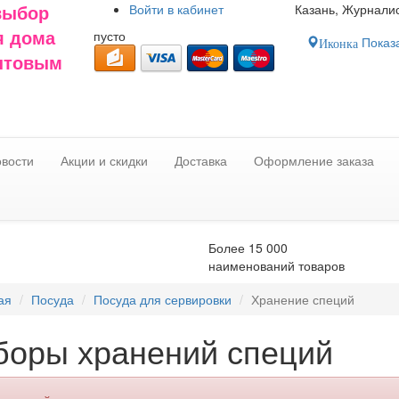
Войти в
кабинет
Казань, Журналис
выбор
пусто
я дома
Показа
Иконка
оптовым
вости
Акции и скидки
Доставка
Оформление заказа
Более 15 000
наименований товаров
ая
Посуда
Посуда для сервировки
Хранение специй
боры хранений специй