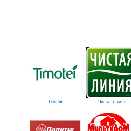
Timotei
Чистая Линия