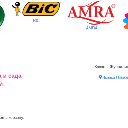
BIC
AMRA
Казань, Журналис
 и сада
Показа
Иконка
м
ен в корзину.