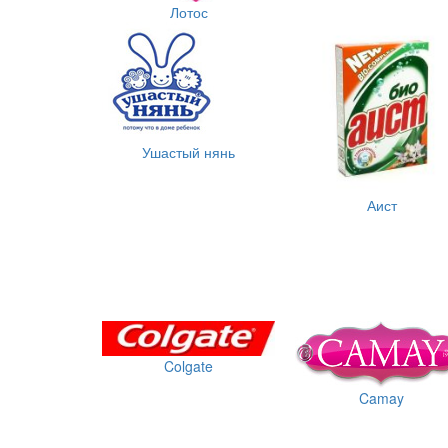
Лотос
Ушастый нянь
Аист
Colgate
Camay