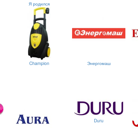
Я родился
Champion
Энергомаш
Duru