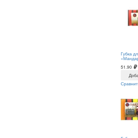
Губка д
«Мандар
51.90
Доба
Сравнит