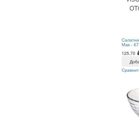
Салатни
Мак -
67
125.70
Доба
Сравнит