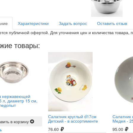
ание
Характеристики
Задать вопрос
Оставить отзыв
ется публичной офертой. Для уточнения цен и количества товара, 
жие товары:
з нержавеющей
5 л, диаметр 15 см,
ледопыт
Салатник круглый d17см
Салатник 
Детский -
в ассортименте
Медея -
2
вить в корзину
76.60
95.00
ь