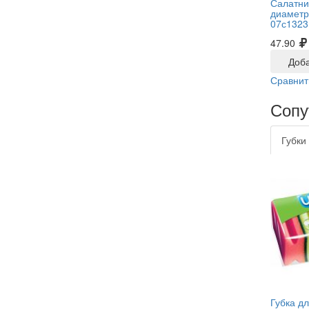
Салатни
диаметр
07с1323
47.90
Доба
Сравнит
Сопу
Губки
Губка д