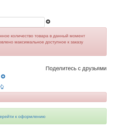
анное количество товара в данный момент
овлено максимальное доступное к заказу
Поделитесь с друзьями
у
ерейти к оформлению