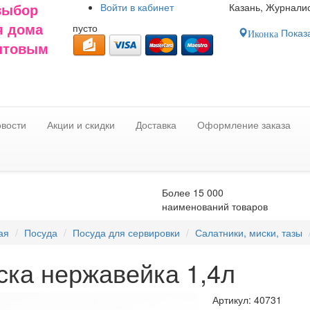
Войти в
кабинет
Казань, Журналис
выбор
пусто
я дома
Показа
Иконка
оптовым
вости
Акции и скидки
Доставка
Оформление заказа
Более 15 000
наименований товаров
ая
Посуда
Посуда для сервировки
Салатники, миски, тазы
ска нержавейка 1,4л
Артикул:
40731