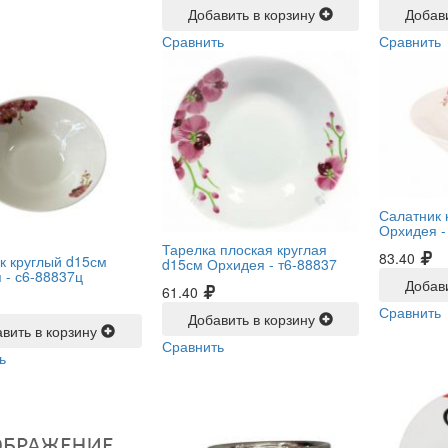
Добавить в корзину
Добав
Сравнить
Сравнить
Салатник 
Орхидея 
Тарелка плоская круглая
83.40
к круглый d15см
d15см Орхидея -
т6-88837
 -
с6-88837ц
Добав
61.40
Сравнить
Добавить в корзину
вить в корзину
Сравнить
ь