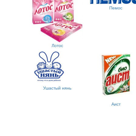
Пемос
Лотос
Ушастый нянь
Аист