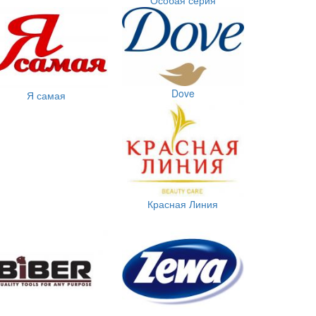
Dove
Я самая
Красная Линия