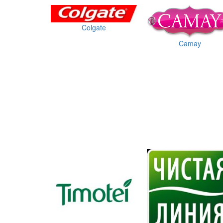
Colgate
Camay