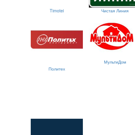
Timotei
Чистая Линия
МультиДом
Политех