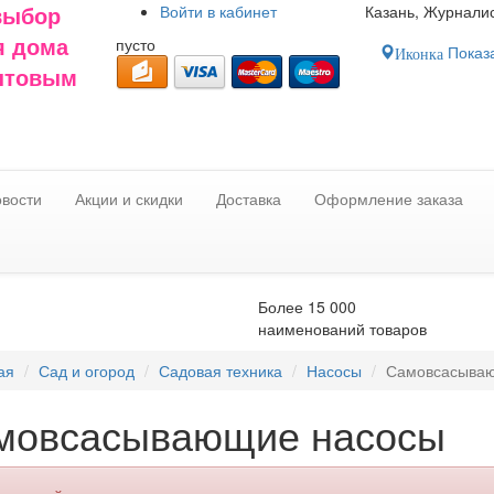
Войти в
кабинет
Казань, Журналис
выбор
пусто
я дома
Показа
Иконка
оптовым
вости
Акции и скидки
Доставка
Оформление заказа
Более 15 000
наименований товаров
ая
Сад и огород
Садовая техника
Насосы
Самовсасыва
мовсасывающие насосы