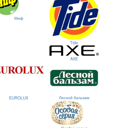
Миф
Tide
AXE
Лесной бальзам
EUROLUX
Особая серия