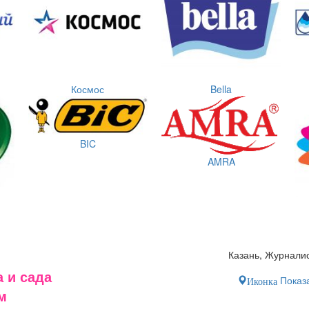
Космос
Bella
BIC
AMRA
Казань, Журналис
 и сада
Показа
Иконка
м