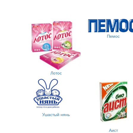
Пемос
Лотос
Ушастый нянь
Аист