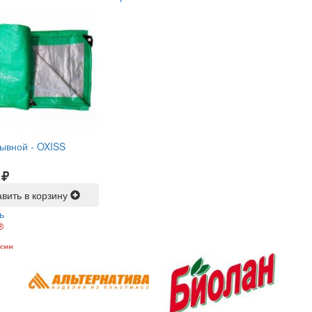
рывной -
OXISS
вить в корзину
ь