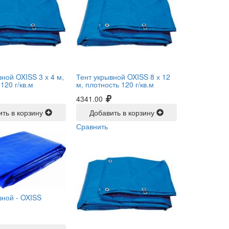
вной OXISS 3 х 4 м,
Тент укрывной OXISS 8 х 12
120 г/кв.м
м, плотность 120 г/кв.м
4341.00
ить в корзину
Добавить в корзину
Сравнить
вной -
OXISS