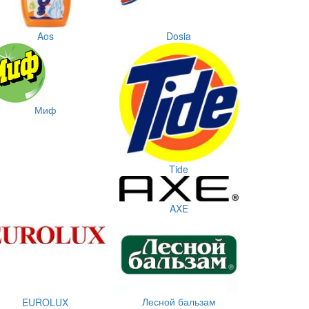
Aos
Dosia
Миф
Tide
AXE
Лесной бальзам
EUROLUX