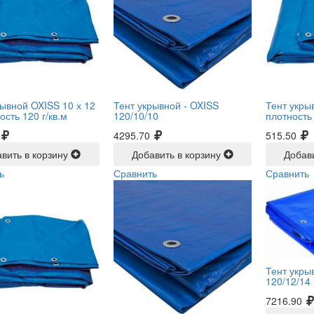
рывной OXISS 10 х 12
Тент укрывной -
OXISS
Тент укры
ость 120 г/кв.м
120/10/10
плотность 
4295.70
515.50
вить в корзину
Добавить в корзину
Добав
ь
Сравнить
Сравнить
Тент укры
120/12/14
7216.90