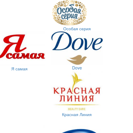
Особая серия
Dove
Я самая
Красная Линия