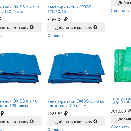
Добав
ывной OXISS 3 х 5 м,
Тент укрывной -
OXISS
Сравнить
ь 120 г/кв.м
120/10/15
6166.00
вить в корзину
Добавить в корзину
ь
Сравнить
Тент укры
рывной OXISS 8 х 10
Тент укрывной OXISS 5 х 6 м,
140/10/15
ость 120 г/кв.м
плотность 120 г/кв.м
7013.80
1288.80
Добав
вить в корзину
Добавить в корзину
Сравнить
ь
Сравнить