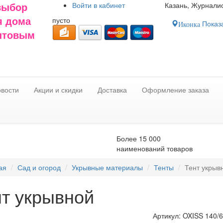
Войти в
кабинет
Казань, Журналис
выбор
пусто
я дома
Показа
Иконка
оптовым
вости
Акции и скидки
Доставка
Оформление заказа
Более 15 000
наименований товаров
ая
Сад и огород
Укрывные материалы
Тенты
Тент укрыв
нт укрывной
Артикул:
OXISS 140/6