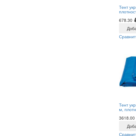
Тент укр
плотност
678.30
Доба
Сравнит
Тент ук
м, плотн
3618.00
Доба
Сравнит