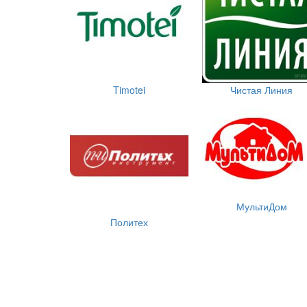
Timotei
Чистая Линия
МультиДом
Политех