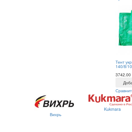
Тент ук
140/8/10
3742.00
Доба
Сравнит
Kukmara
Вихрь