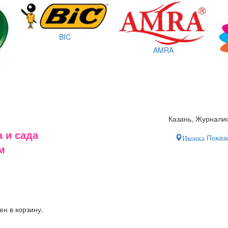
BIC
AMRA
Казань, Журналис
 и сада
Показа
Иконка
м
ен в корзину.