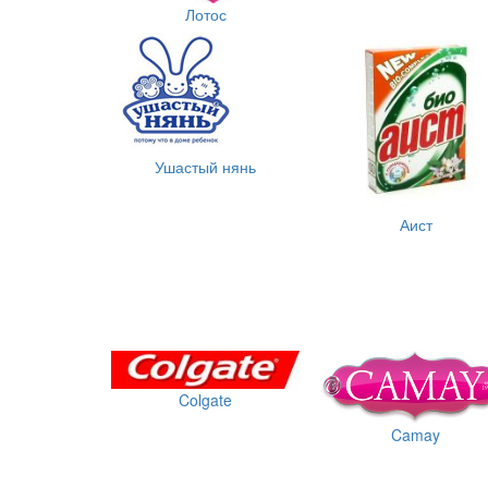
Лотос
Ушастый нянь
Аист
Colgate
Camay