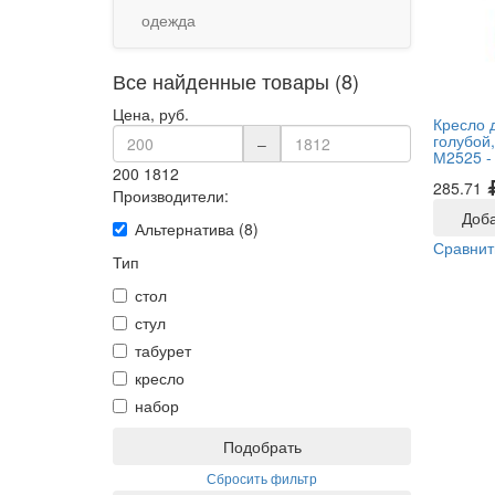
одежда
Все найденные товары (8)
Цена, руб.
Кресло д
голубой
–
М2525 
200
1812
285.71
Производители:
Доба
Альтернатива (8)
Сравнит
Тип
стол
стул
табурет
кресло
набор
Подобрать
Сбросить фильтр