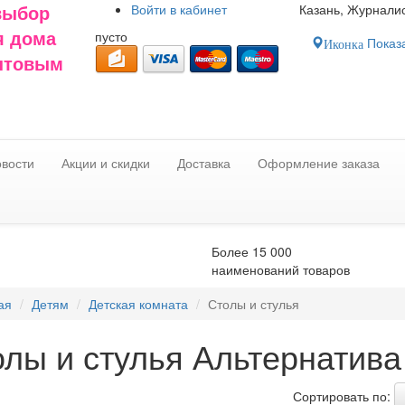
Войти в
кабинет
Казань, Журналис
выбор
пусто
я дома
Показа
Иконка
оптовым
вости
Акции и скидки
Доставка
Оформление заказа
Более 15 000
наименований товаров
ая
Детям
Детская комната
Столы и стулья
лы и стулья Альтернатива
Сортировать по: