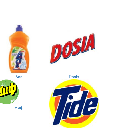
Aos
Dosia
Миф