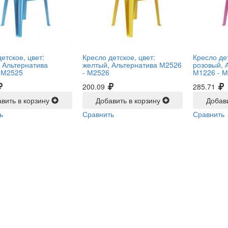
етское, цвет:
Кресло детское, цвет:
Кресло дет
, Альтернатива
желтый, Альтернатива М2526
розовый, 
-
М2525
-
М2526
М1226 -
М
200.09
285.71
вить в корзину
Добавить в корзину
Добав
ь
Сравнить
Сравнить