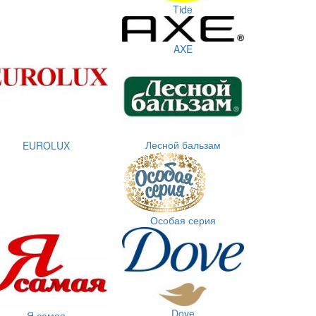
Tide
AXE
Лесной бальзам
EUROLUX
Особая серия
Dove
Я самая