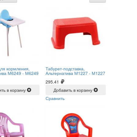
для кормления,
Табурет-подставка,
ива М6249 -
М6249
Альтернатива М1227 -
М1227
295.41
ить в корзину
Добавить в корзину
Сравнить