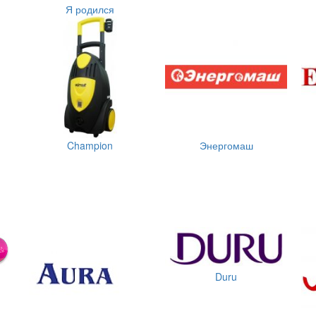
Я родился
Champion
Энергомаш
Duru