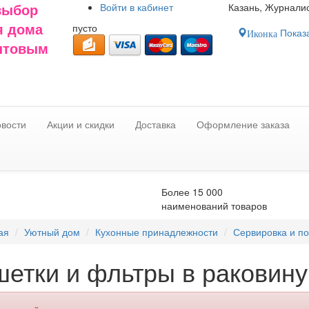
Войти в
кабинет
Казань, Журналис
выбор
пусто
я дома
Показа
Иконка
оптовым
вости
Акции и скидки
Доставка
Оформление заказа
Более 15 000
наименований товаров
ая
Уютный дом
Кухонные принадлежности
Сервировка и п
етки и фльтры в раковину