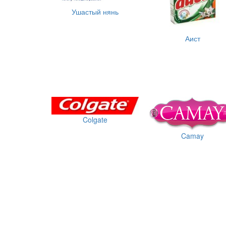
Ушастый нянь
Аист
Colgate
Camay