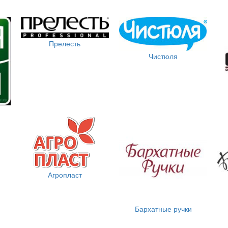
Прелесть
Чистюля
Агропласт
Бархатные ручки