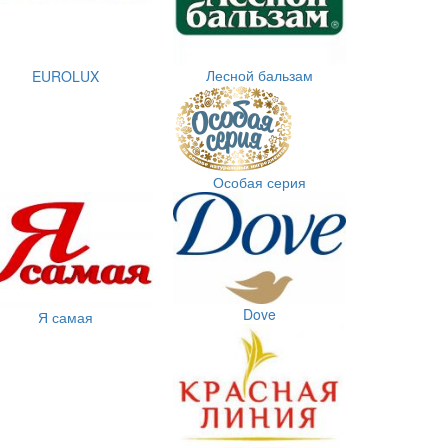
Лесной бальзам
EUROLUX
Особая серия
Dove
Я самая