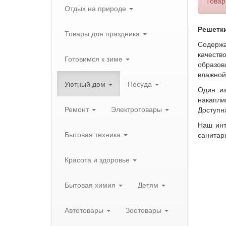
Товар
Отдых на природе
Решетки
Товары для праздника
Содержа
качест
Готовимся к зиме
образов
влажной
Уютный дом
Посуда
Один из
накапли
Ремонт
Электротовары
Доступн
Наш инт
Бытовая техника
санитар
Красота и здоровье
Бытовая химия
Детям
Автотовары
Зоотовары