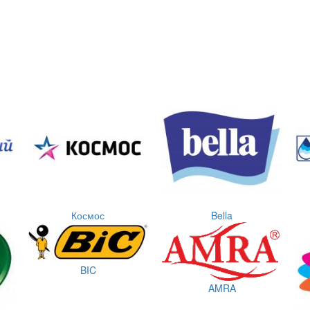
Космос
Bella
BIC
AMRA