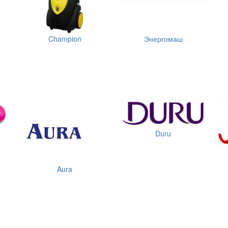
Champion
Энергомаш
Duru
Aura