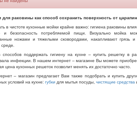
ы не найдены
 для раковины как способ сохранить поверхность от царапин
ть в чистоте кухонные мойки крайне важно: гигиена раковины влияе
во и безопасность потребляемой пищи. Визуально мойка мож
анные ножами и тяжелыми сковородами, накапливают грязь и 
 среде.
 способов поддержать гигиену на кухне – купить решетку в р
вала инфекции. В нашем интернет – магазине Вы можете приобрес
ая цена кухонных решеток позволит менять их достаточно часто.
ернет – магазин предлагает Вам также подобрать и купить дру
ных условий на кухне:
губки
для мытья посуды,
чистящие средства