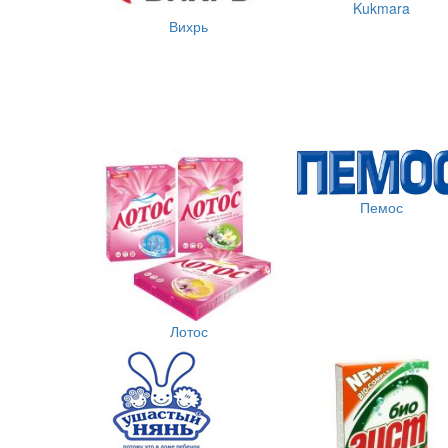
Kukmara
Вихрь
Пемос
Лотос