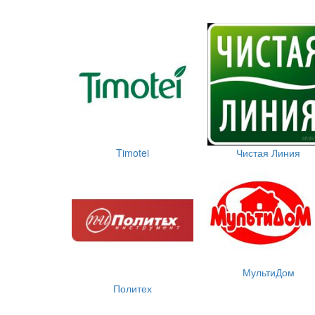
Timotei
Чистая Линия
МультиДом
Политех