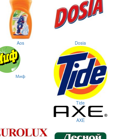
Aos
Dosia
Миф
Tide
AXE