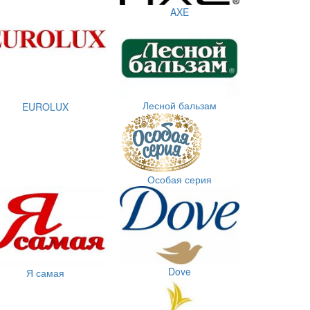
AXE
Лесной бальзам
EUROLUX
Особая серия
Dove
Я самая