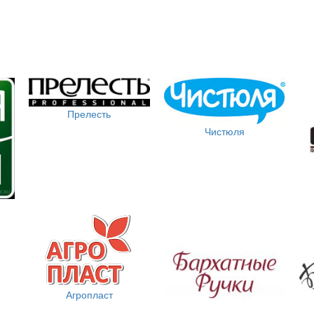
Прелесть
Чистюля
Агропласт