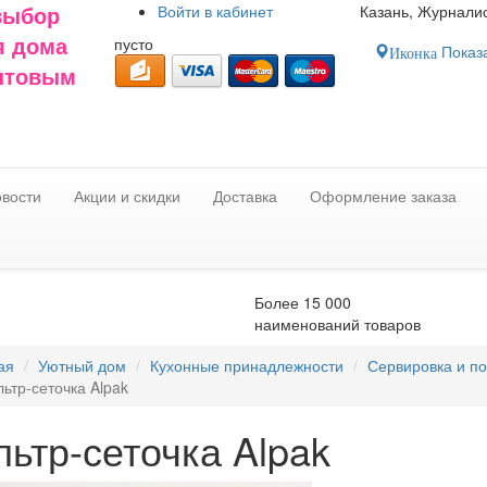
Войти в
кабинет
Казань, Журналис
выбор
пусто
я дома
Показа
Иконка
оптовым
вости
Акции и скидки
Доставка
Оформление заказа
Более 15 000
наименований товаров
ая
Уютный дом
Кухонные принадлежности
Сервировка и п
ьтр-сеточка Alpak
ьтр-сеточка Alpak