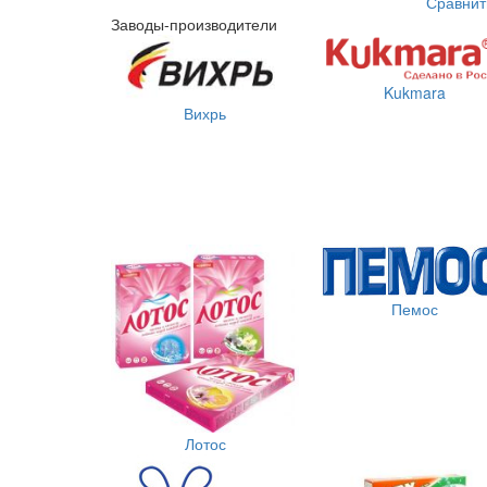
Сравнит
Заводы-производители
Kukmara
Вихрь
Пемос
Лотос