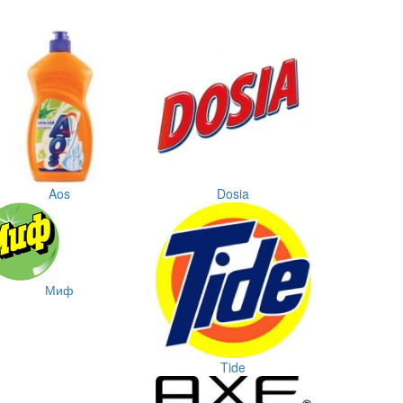
Aos
Dosia
Миф
Tide