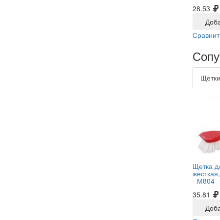
28.53
Доба
Сравнит
Сопу
Щетки
Щетка д
жесткая
-
М804
35.81
Доба