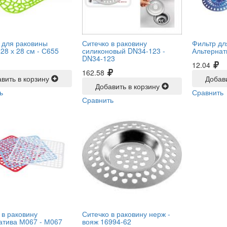
 для раковины
Ситечко в раковину
Фильтр дл
28 х 28 см -
С655
силиконовый DN34-123 -
Альтернат
DN34-123
12.04
162.58
вить в корзину
Добав
Добавить в корзину
ь
Сравнить
Сравнить
 в раковину
Ситечко в раковину нерж -
атива М067 -
М067
вояж 16994-62