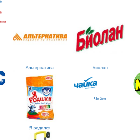
ь
Альтернатива
Биолан
Чайка
Я родился