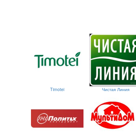
Timotei
Чистая Линия