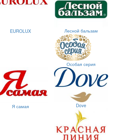
Лесной бальзам
EUROLUX
Особая серия
Dove
Я самая