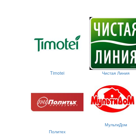
Timotei
Чистая Линия
МультиДом
Политех