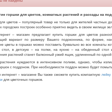
ы не найдены
ие горшки для цветов, комнатных растений и рассады на под
для цветов – популярный товар не только для жителей частных до
х городских построек особенно приятно видеть в своем жилище зе
ернет – магазин предлагает купить горшки для цветов разноо
щий вариант по размеру Вашего подоконника, по форме, нан
е цветы в горшках можно поставить буквально во все комнаты ко
 стол, в детскую – на полки, на кухню – на обеденный стол 
ния растений станет балконный узкий ящик, удлиненный по одной
растения нуждаются в интенсивном поливе, однако, чтобы излиш
горшок с поддоном. При необходимости поддон можно будет помыт
 интернет – магазине Вы также сможете купить компактную
лейку
ки
для цветочных горшков.