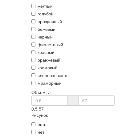
желтый
голубой
прозрачный
бежевый
черный
фиолетовый
красный
оранжевый
кремовый
слоновая кость
мраморный
Объем, л
–
0.5
57
Рисунок
есть
нет