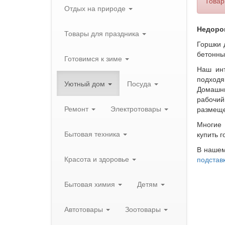
Товар
Отдых на природе
Недорог
Товары для праздника
Горшки 
бетонны
Готовимся к зиме
Наш инт
подходя
Уютный дом
Посуда
Домашни
рабочий
Ремонт
Электротовары
размеще
Многие 
Бытовая техника
купить 
В нашем
Красота и здоровье
подстав
Бытовая химия
Детям
Автотовары
Зоотовары