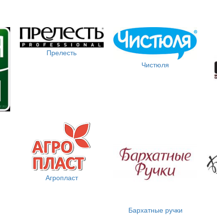
Прелесть
Чистюля
Агропласт
Бархатные ручки