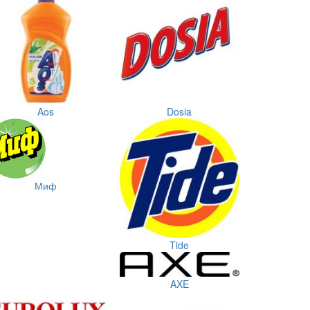
Aos
Dosia
Миф
Tide
AXE