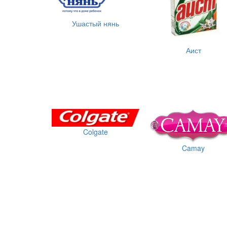
Ушастый нянь
Аист
Colgate
Camay