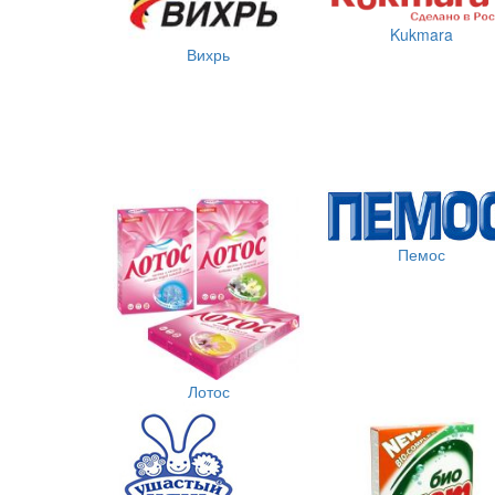
Kukmara
Вихрь
Пемос
Лотос