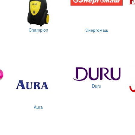
Champion
Энергомаш
Duru
Aura