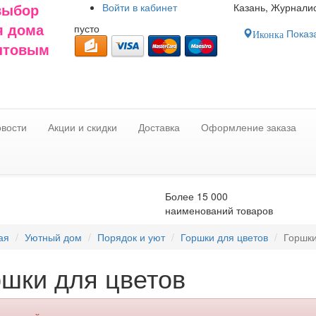
Войти в
кабинет
Казань, Журналис
выбор
пусто
я дома
Показа
Иконка
оптовым
вости
Акции и скидки
Доставка
Оформление заказа
Более 15 000
наименований товаров
ая
Уютный дом
Порядок и уют
Горшки для цветов
Горшк
ршки для цветов