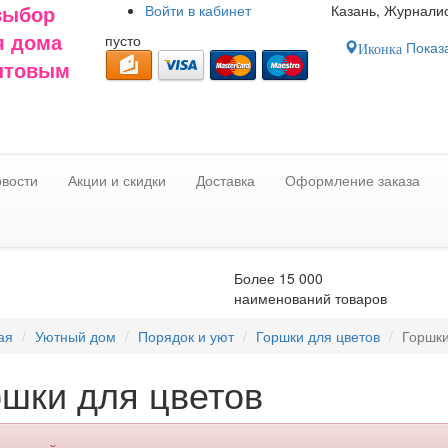
Войти в
кабинет
Казань, Журналис
выбор
пусто
я дома
Показа
Иконка
оптовым
вости
Акции и скидки
Доставка
Оформление заказа
Более 15 000
наименований товаров
ая
Уютный дом
Порядок и уют
Горшки для цветов
Горшк
ршки для цветов