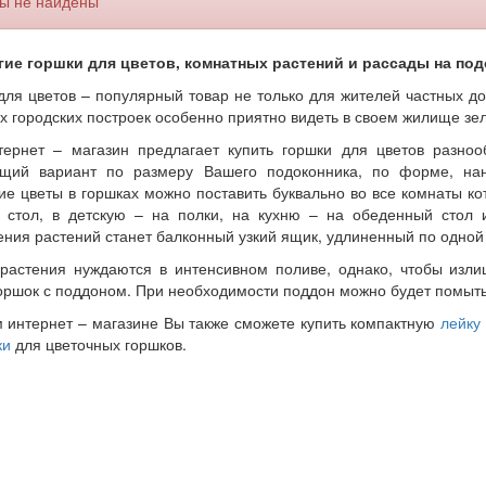
ы не найдены
ие горшки для цветов, комнатных растений и рассады на под
для цветов – популярный товар не только для жителей частных до
х городских построек особенно приятно видеть в своем жилище зе
ернет – магазин предлагает купить горшки для цветов разноо
щий вариант по размеру Вашего подоконника, по форме, нан
е цветы в горшках можно поставить буквально во все комнаты ко
 стол, в детскую – на полки, на кухню – на обеденный стол 
ния растений станет балконный узкий ящик, удлиненный по одной
растения нуждаются в интенсивном поливе, однако, чтобы излиш
горшок с поддоном. При необходимости поддон можно будет помыт
 интернет – магазине Вы также сможете купить компактную
лейку
ки
для цветочных горшков.