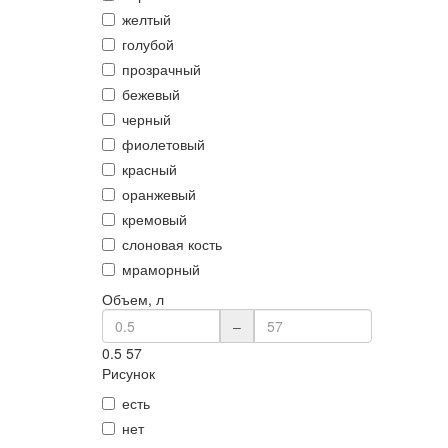
желтый
голубой
прозрачный
бежевый
черный
фиолетовый
красный
оранжевый
кремовый
слоновая кость
мраморный
Объем, л
–
0.5
57
Рисунок
есть
нет