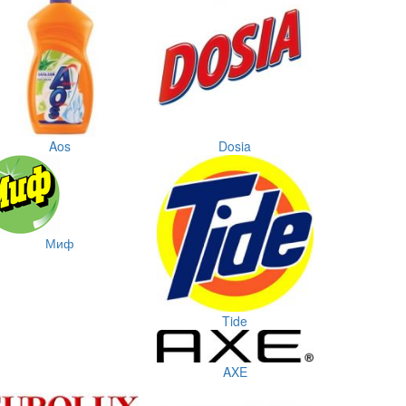
Aos
Dosia
Миф
Tide
AXE