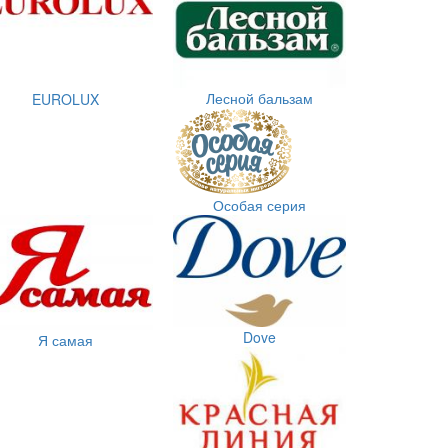
Лесной бальзам
EUROLUX
Особая серия
Dove
Я самая