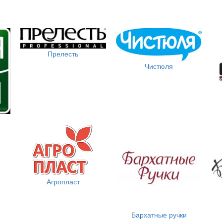
Прелесть
Чистюля
Агропласт
Бархатные ручки