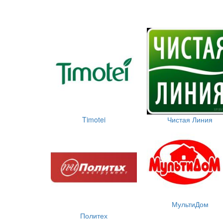
Timotei
Чистая Линия
МультиДом
Политех