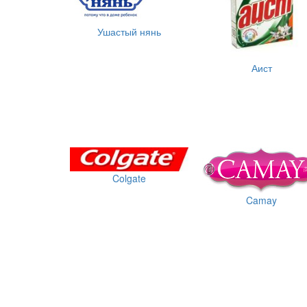
Ушастый нянь
Аист
Colgate
Camay