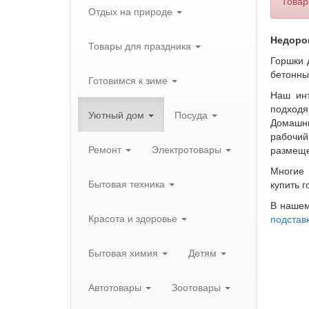
Товар
Отдых на природе
Недорог
Товары для праздника
Горшки 
бетонны
Готовимся к зиме
Наш инт
подходя
Уютный дом
Посуда
Домашни
рабочий
Ремонт
Электротовары
размеще
Многие 
Бытовая техника
купить 
В нашем
Красота и здоровье
подстав
Бытовая химия
Детям
Автотовары
Зоотовары