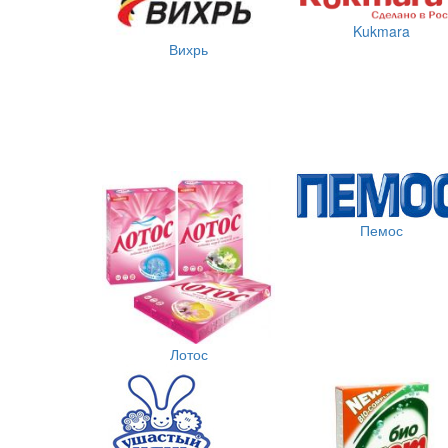
Kukmara
Вихрь
Пемос
Лотос