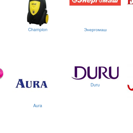
Champion
Энергомаш
Duru
Aura