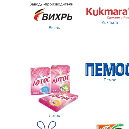
Заводы-производители
Kukmara
Вихрь
Пемос
Лотос