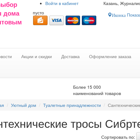
Войти в
кабинет
Казань, Журналис
выбор
пусто
я дома
Показа
Иконка
оптовым
вости
Акции и скидки
Доставка
Оформление заказа
Более 15 000
наименований товаров
ая
Уютный дом
Туалетные принадлежности
Сантехнически
нтехнические тросы Сибрт
Сортировать по: