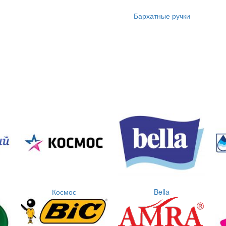
Бархатные ручки
Космос
Bella