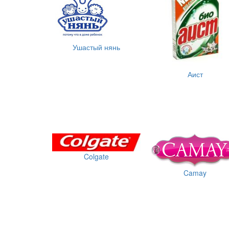
Ушастый нянь
Аист
Colgate
Camay