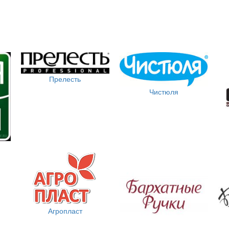
Прелесть
Чистюля
Агропласт