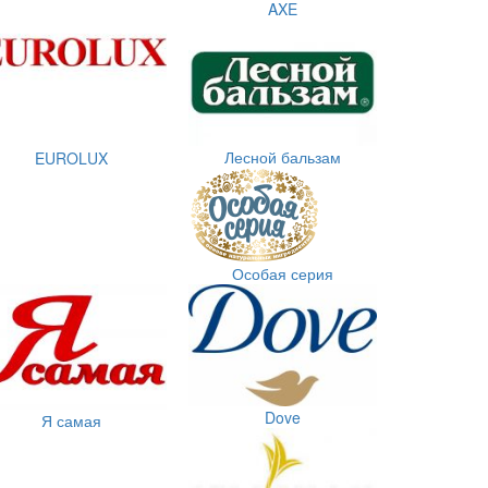
AXE
Лесной бальзам
EUROLUX
Особая серия
Dove
Я самая