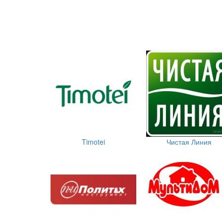
Timotei
Чистая Линия