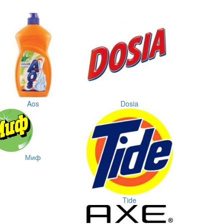
Aos
Dosia
Миф
Tide