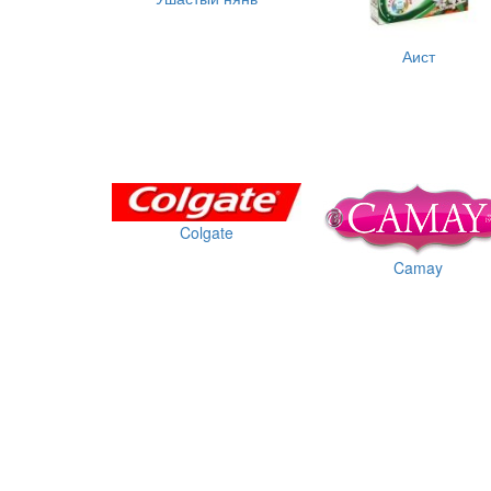
Аист
Colgate
Camay