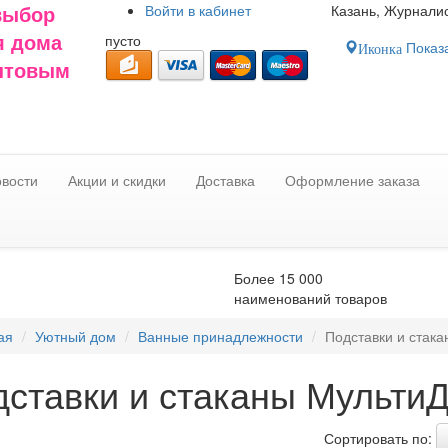
Войти в
кабинет
Казань, Журналис
выбор
пусто
я дома
Показа
Иконка
оптовым
вости
Акции и скидки
Доставка
Оформление заказа
Более 15 000
наименований товаров
ая
Уютный дом
Ванные принадлежности
Подставки и стака
дставки и стаканы Мульти
Сортировать по: