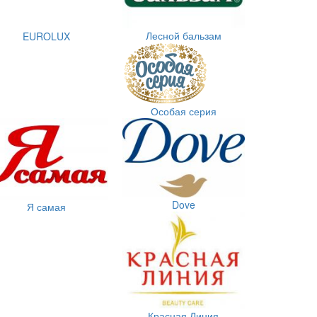
Лесной бальзам
EUROLUX
Особая серия
Dove
Я самая
Красная Линия