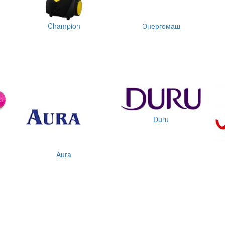
Champion
Энергомаш
Duru
Aura