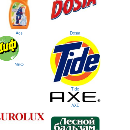
Aos
Dosia
Миф
Tide
AXE