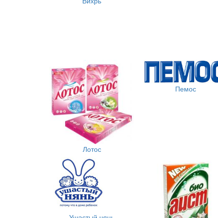
Вихрь
Пемос
Лотос
Ушастый нянь