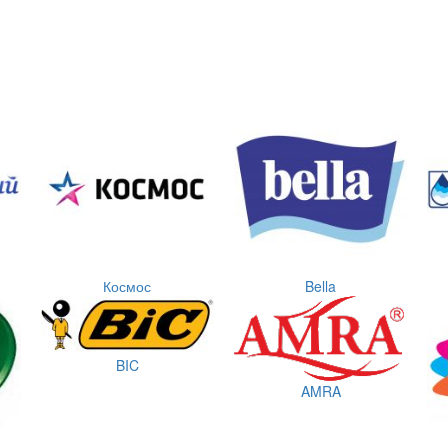
Космос
Bella
BIC
AMRA