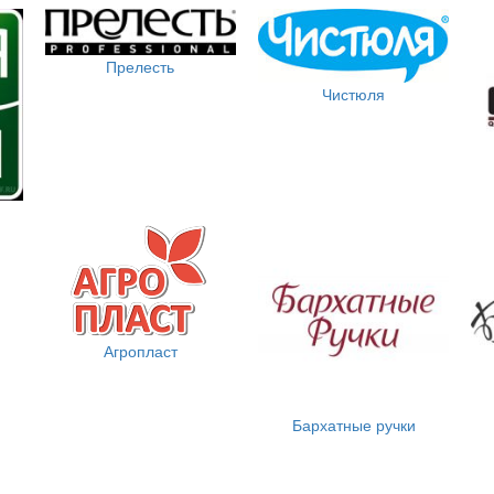
Прелесть
Чистюля
Агропласт
Бархатные ручки