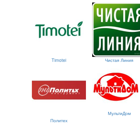
Timotei
Чистая Линия
МультиДом
Политех