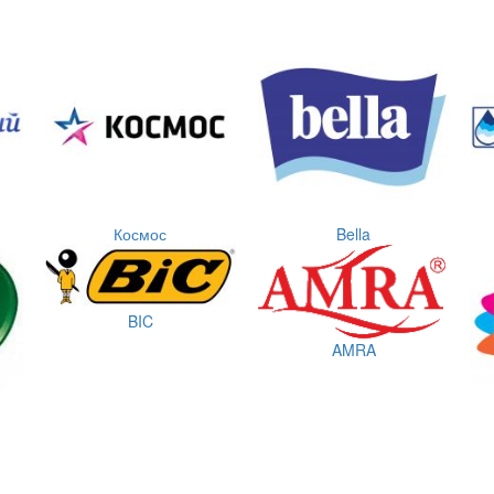
Космос
Bella
BIC
AMRA