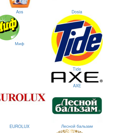
Aos
Dosia
Миф
Tide
AXE
Лесной бальзам
EUROLUX