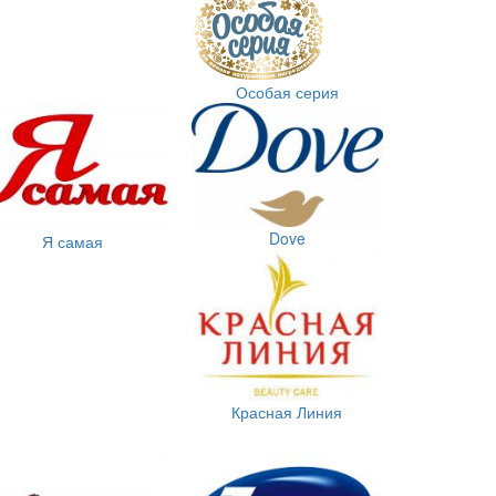
Особая серия
Dove
Я самая
Красная Линия