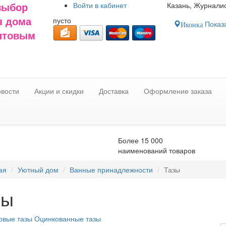
Войти в
кабинет
Казань, Журналис
выбор
пусто
я дома
Показа
Иконка
оптовым
вости
Акции и скидки
Доставка
Оформление заказа
Более 15 000
наименований товаров
ая
Уютный дом
Ванные принадлежности
Тазы
зы
овые тазы
Оцинкованные тазы