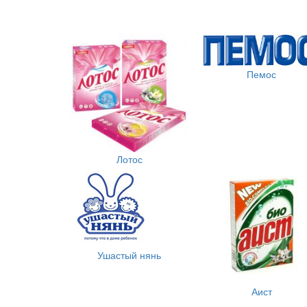
Пемос
Лотос
Ушастый нянь
Аист