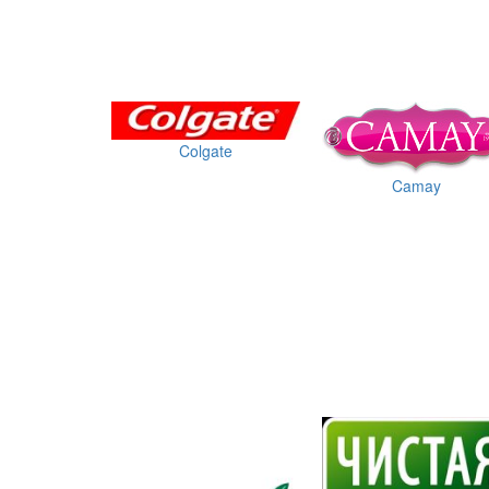
Colgate
Camay