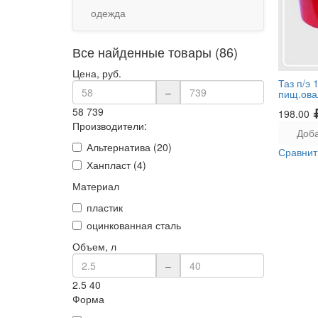
одежда
Все найденные товары (86)
Цена, руб.
Таз п/э 
–
пищ.ова
58
739
198.00
Производители:
Доба
Альтернатива (20)
Сравнит
Ханпласт (4)
Материал
пластик
оцинкованная сталь
Объем, л
–
2.5
40
Форма