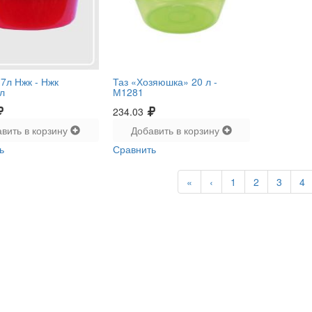
17л Нжк -
Нжк
Таз «Хозяюшка» 20 л -
л
М1281
234.03
вить в корзину
Добавить в корзину
ь
Сравнить
«
‹
1
2
3
4