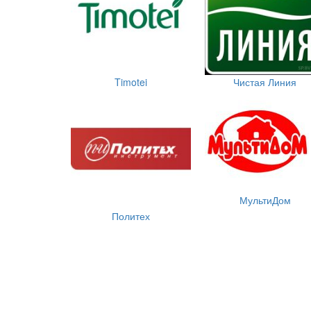
Timotei
Чистая Линия
МультиДом
Политех