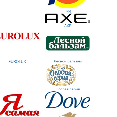
Tide
AXE
Лесной бальзам
EUROLUX
Особая серия