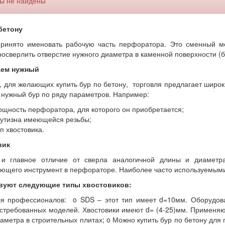
ы не найдены
бетону
ринято именовать рабочую часть перфоратора. Это сменный ме
осверлить отверстие нужного диаметра в каменной поверхности (бет
ем нужный
, для желающих купить бур по бетону, торговля предлагает широ
 нужный бур по ряду параметров. Например:
щность перфоратора, для которого он приобретается;
утизна имеющейся резьбы;
п хвостовика.
вик
и главное отличие от сверла аналогичной длины и диаметра,
ющего инструмент в перфораторе. Наиболее часто используемыми 
вуют следующие типы хвостовиков:
я профессионалов: o SDS – этот тип имеет d=10мм. Оборудова
стребованных моделей. Хвостовики имеют d= (4-25)мм. Применяют
аметра в строительных плитах; o Можно купить бур по бетону для