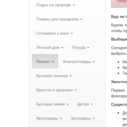
Товар
Отдых на природе
Бур по 
Товары для праздника
Буром п
чтобы пр
Готовимся к зиме
Выбира
Уютный дом
Посуда
Сегодня
выбрать
Ремонт
Электротовары
Мо
Кр
Ти
Бытовая техника
Хвосто
Красота и здоровье
Первое 
фиксиру
Бытовая химия
Детям
Сущест
Дл
Автотовары
Зоотовары
во
ди