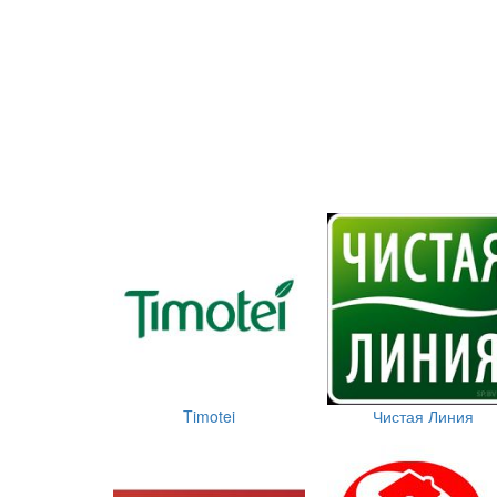
Timotei
Чистая Линия