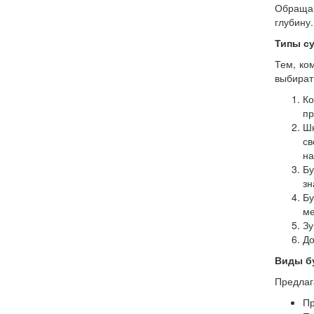
Обращай
глубину
Типы с
Тем, ко
выбират
Ко
пр
Ш
св
на
Бу
зн
Бу
ме
Зу
До
Виды б
Предлаг
Пр