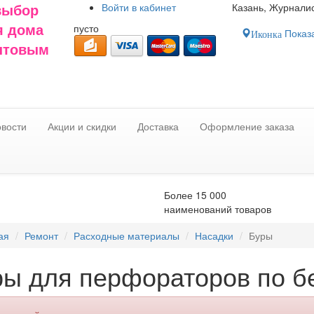
Войти в
кабинет
Казань, Журналис
выбор
пусто
я дома
Показа
Иконка
оптовым
вости
Акции и скидки
Доставка
Оформление заказа
Более 15 000
наименований товаров
ая
Ремонт
Расходные материалы
Насадки
Буры
ры для перфораторов по б