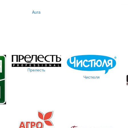
Aura
Прелесть
Чистюля