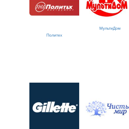
МультиДом
Политех