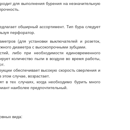
ходит для выполнения бурения на незначительную
прочность.
редлагает обширный ассортимент. Тип бура следует
льзуя перфоратор.
аметров (для установки выключателей и розеток,
 нужного диаметра с высокопрочными зубцами.
стий, либо при необходимости единовременного
рует количество пыли в воздухе во время работы,
от.
рукции обеспечивает высокую скорость сверления и
 этом случае, возрастает.
т в тех случаях, когда необходимо бурить много
вариант наиболее предпочтительный.
овных вида: