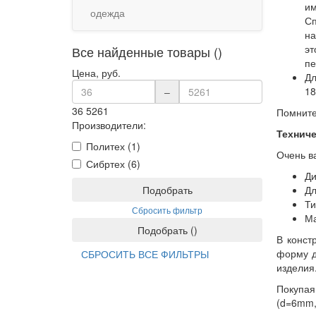
им
одежда
Сп
на
эт
Все найденные товары ()
п
Цена, руб.
Дл
18
–
36
5261
Помните
Производители:
Техниче
Политех (1)
Очень в
Сибртех (6)
Ди
Подобрать
Дл
Ти
Сбросить фильтр
Ма
Подобрать
(
)
В конст
форму д
СБРОСИТЬ ВСЕ ФИЛЬТРЫ
изделия
Покупая
(d=6mm,