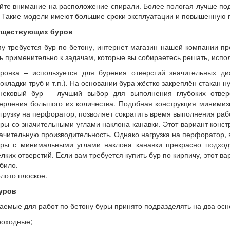
те внимание на расположение спирали. Более пологая лучше под
. Такие модели имеют большие сроки эксплуатации и повышенную 
уществующих буров
му требуется бур по бетону, интернет магазин нашей компании п
ь применительно к задачам, которые вы собираетесь решать, испо
ронка – используется для бурения отверстий значительных ди
окладки труб и т.п.). На основании бура жёстко закреплён стакан
нековый бур – лучший выбор для выполнения глубоких отвер
ерления большого их количества. Подобная конструкция минимизи
грузку на перфоратор, позволяет сократить время выполнения раб
ры со значительными углами наклона канавки. Этот вариант конст
ачительную производительность. Однако нагрузка на перфоратор, в
ры с минимальными углами наклона канавки прекрасно подходя
лких отверстий. Если вам требуется купить бур по кирпичу, этот 
било.
лото плоское.
уров
аемые для работ по бетону буры принято подразделять на два осн
оходные;