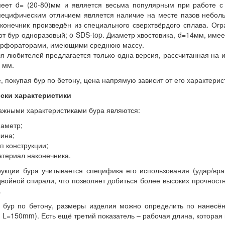
еет d= (20-80)мм и является весьма популярным при работе с 
ецифическим отличием является наличие на месте пазов небольши
конечник произведён из специального сверхтвёрдого сплава. Огр
от бур одноразовый; o SDS-top. Диаметр хвостовика, d=14мм, им
ерфораторами, имеющими среднюю массу.
я любителей предлагается только одна версия, рассчитанная на 
 мм.
, покупая бур по бетону, цена напрямую зависит от его характерис
ски характеристики
ажными характеристиками бура являются:
аметр;
ина;
п конструкции;
териал наконечника.
рукции бура учитывается специфика его использования (удар/вр
войной спирали, что позволяет добиться более высоких прочностн
.
 бур по бетону, размеры изделия можно определить по нанесён
 L=150mm). Есть ещё третий показатель – рабочая длина, котора