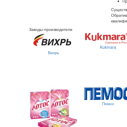
П
Сущест
Обрати
квалифи
Заводы-производители
Kukmara
Вихрь
Пемос