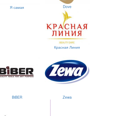
Dove
Я самая
Красная Линия
BiBER
Zewa