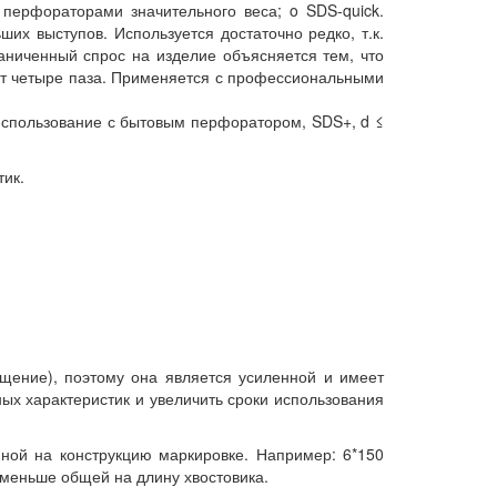
перфораторами значительного веса; o SDS-quick.
х выступов. Используется достаточно редко, т.к.
аниченный спрос на изделие объясняется тем, что
еет четыре паза. Применяется с профессиональными
использование с бытовым перфоратором, SDS+, d ≤
тик.
ащение), поэтому она является усиленной и имеет
ых характеристик и увеличить сроки использования
ной на конструкцию маркировке. Например: 6*150
я меньше общей на длину хвостовика.