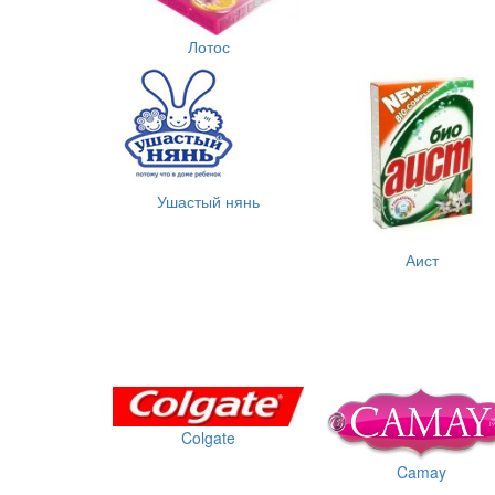
Лотос
Ушастый нянь
Аист
Colgate
Camay