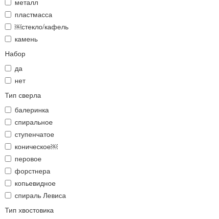
металл
пластмасса
￼стекло/кафель
камень
Набор
да
нет
Тип сверла
балеринка
спиральное
ступенчатое
коническое￼
перовое
форстнера
копьевидное
спираль Левиса
Тип хвостовика