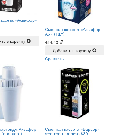
кассета «Аквафор»
Сменная кассета «Аквафор»
А6 -
(1шт)
ить в корзину
484.40
Добавить в корзину
Сравнить
картридж Аквафор
Сменная кассета «Барьер»
 (стандарт)
жесткость железо К30