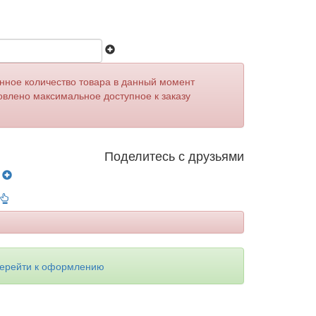
анное количество товара в данный момент
овлено максимальное доступное к заказу
Поделитесь с друзьями
у
ерейти к оформлению