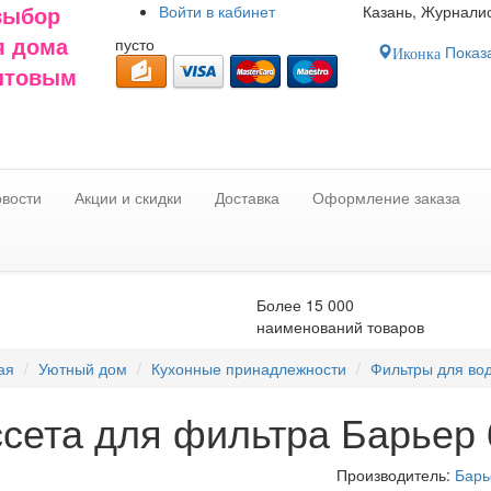
Войти в
кабинет
Казань, Журналис
выбор
пусто
я дома
Показа
Иконка
оптовым
вости
Акции и скидки
Доставка
Оформление заказа
Более 15 000
наименований товаров
ая
Уютный дом
Кухонные принадлежности
Фильтры для во
сета для фильтра Барьер 
Производитель:
Барь