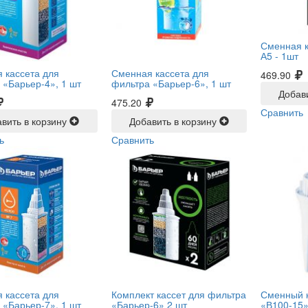
Сменная 
А5 -
1шт
 кассета для
Сменная кассета для
469.90
 «Барьер-4», 1 шт
фильтра «Барьер-6», 1 шт
Добав
475.20
Сравнить
вить в корзину
Добавить в корзину
ь
Сравнить
 кассета для
Комплект кассет для фильтра
Сменный 
 «Барьер-7», 1 шт
«Барьер-6» 2 шт
«В100-15»