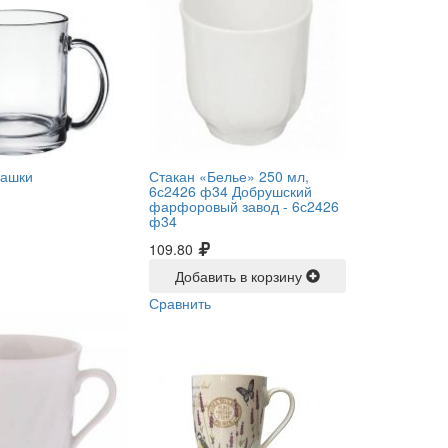
чашки
Стакан «Белье» 250 мл,
6с2426 ф34 Добрушский
фарфоровый завод -
6с2426
ф34
109.80
Добавить в корзину
Сравнить