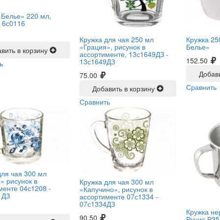
«Белье» 220 мл,
-
6с0116
Кружка для чая 250 мл
Кружка 25
«Грация», рисунок в
Белье»
вить в корзину
ассортименте, 13с1649ДЗ -
152.50
13с1649ДЗ
ь
Добав
75.00
Сравнить
Добавить в корзину
Сравнить
для чая 300 мл
» рисунок в
Кружка для чая 300 мл
менте 04с1208 -
«Капучино», рисунок в
 ДЗ
ассортименте 07с1334 -
07с1334ДЗ
Кружка не
90.50
Рунис Р35