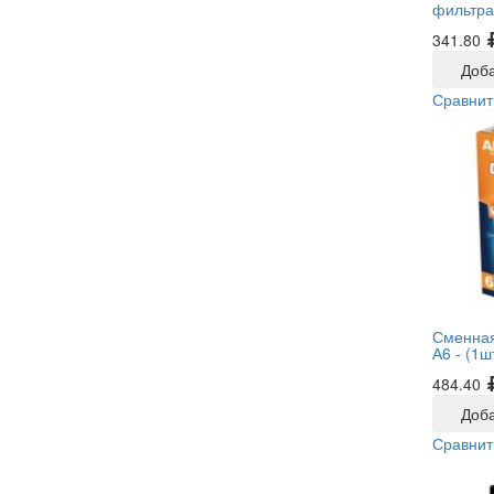
фильтра
341.80
Доба
Сравнит
Сменная
А6 -
(1ш
484.40
Доба
Сравнит