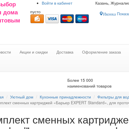
Войти в
кабинет
Казань, Журналис
выбор
пусто
я дома
Показа
Иконка
оптовым
вости
Акции и скидки
Доставка
Оформление заказа
Более 15 000
наименований товаров
ая
Уютный дом
Кухонные принадлежности
Фильтры для во
плект сменных картриджей «Барьер EXPERT Standard», для проточ
мплект сменных картридж