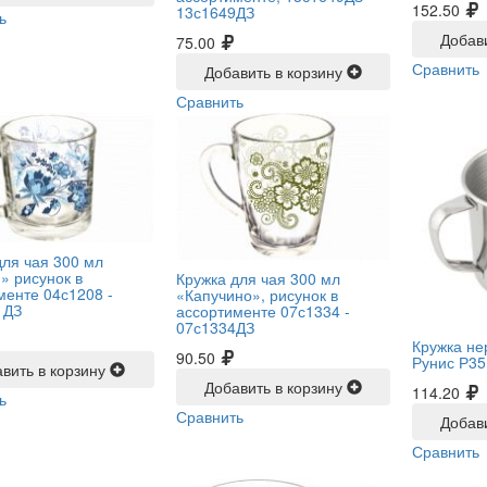
152.50
13с1649ДЗ
ь
Добав
75.00
Сравнить
Добавить в корзину
Сравнить
для чая 300 мл
» рисунок в
Кружка для чая 300 мл
менте 04с1208 -
«Капучино», рисунок в
 ДЗ
ассортименте 07с1334 -
07с1334ДЗ
Кружка не
90.50
Рунис Р35
вить в корзину
Добавить в корзину
114.20
ь
Сравнить
Добав
Сравнить