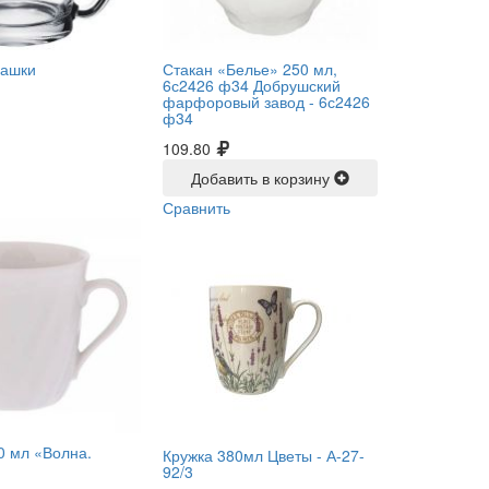
чашки
Стакан «Белье» 250 мл,
6с2426 ф34 Добрушский
фарфоровый завод -
6с2426
ф34
109.80
Добавить в корзину
Сравнить
0 мл «Волна.
Кружка 380мл Цветы -
А-27-
92/3