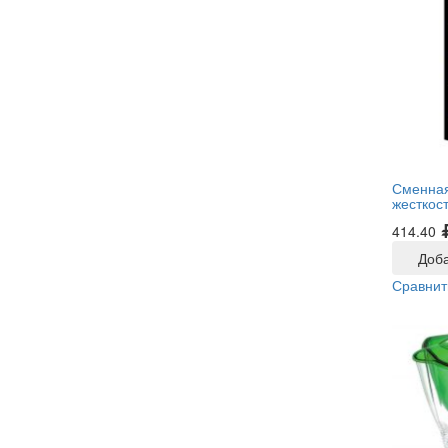
Сменная
жесткос
414.40
Доба
Сравнит