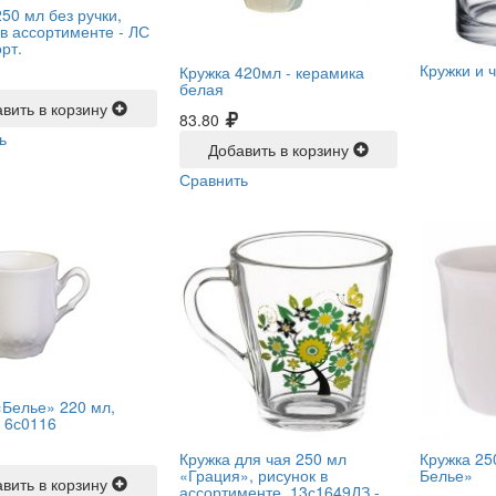
50 мл без ручки,
 в ассортименте -
ЛС
рт.
Кружки и 
Кружка 420мл -
керамика
белая
вить в корзину
83.80
ь
Добавить в корзину
Сравнить
«Белье» 220 мл,
-
6с0116
Кружка для чая 250 мл
Кружка 25
«Грация», рисунок в
Белье»
вить в корзину
ассортименте, 13с1649ДЗ -