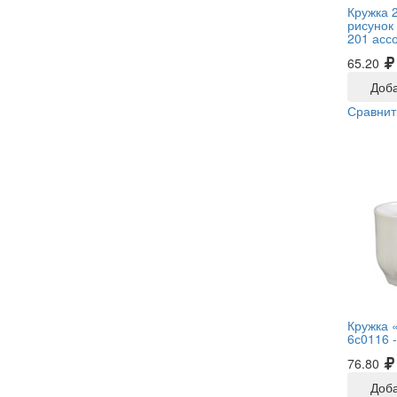
Кружка 2
рисунок
201 ассо
65.20
Доба
Сравнит
Кружка 
6с0116 
76.80
Доба