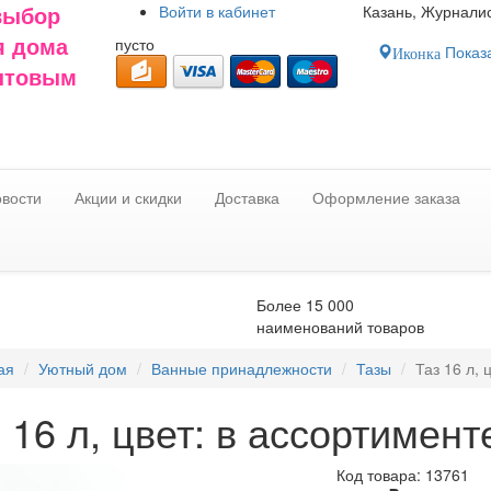
Войти в
кабинет
Казань, Журналис
выбор
пусто
я дома
Показа
Иконка
оптовым
вости
Акции и скидки
Доставка
Оформление заказа
Более 15 000
наименований товаров
ая
Уютный дом
Ванные принадлежности
Тазы
Таз 16 л, 
 16 л, цвет: в ассортимент
Код товара:
13761