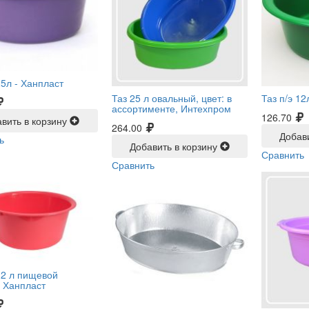
25л -
Ханпласт
Таз 25 л овальный, цвет: в
Таз п/э 12
ассортименте, Интехпром
126.70
вить в корзину
264.00
Добав
ь
Добавить в корзину
Сравнить
Сравнить
12 л пищевой
, Ханпласт