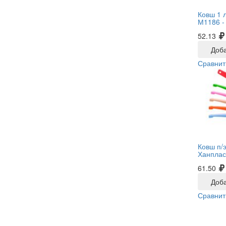
Ковш 1 
М1186 
52.13
Доба
Сравнит
Ковш п/
Ханплас
61.50
Доба
Сравнит