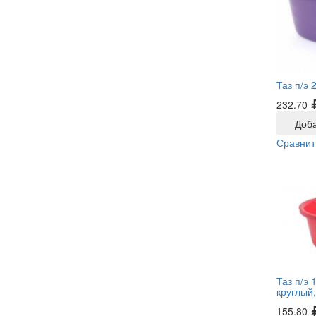
Таз п/э 
232.70
Доба
Сравнит
Таз п/э 
круглый
155.80