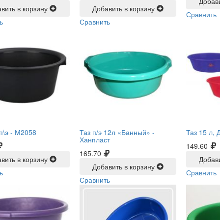
Добав
вить в корзину
Добавить в корзину
Сравнить
ь
Сравнить
п\э -
М2058
Таз п/э 12л «Банный» -
Таз 15 л,
Ханпласт
149.60
165.70
вить в корзину
Добав
Добавить в корзину
ь
Сравнить
Сравнить