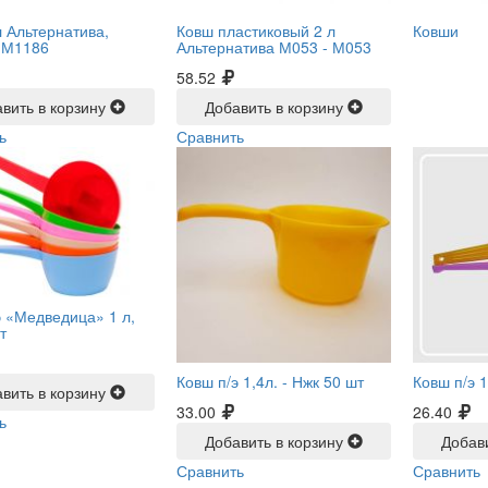
л Альтернатива,
Ковш пластиковый 2 л
Ковши
-
М1186
Альтернатива М053 -
М053
58.52
вить в корзину
Добавить в корзину
ь
Сравнить
э «Медведица» 1 л,
т
Ковш п/э 1,4л. -
Нжк 50 шт
Ковш п/э 1
вить в корзину
33.00
26.40
ь
Добавить в корзину
Добав
Сравнить
Сравнить