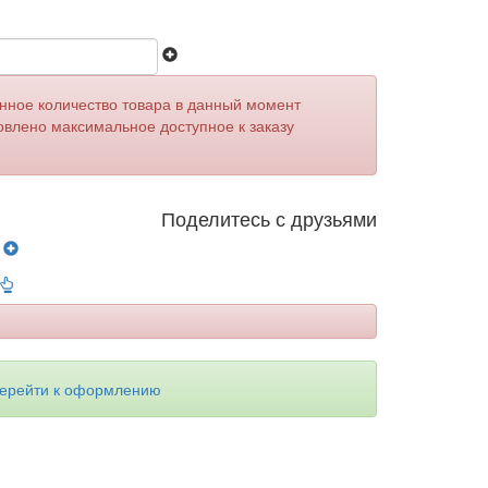
анное количество товара в данный момент
овлено максимальное доступное к заказу
Поделитесь с друзьями
у
ерейти к оформлению