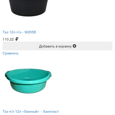
Таз 12л п\э -
М2058
110.22
Добавить в корзину
Сравнить
Таз п/э 12л «Банный» -
Ханпласт