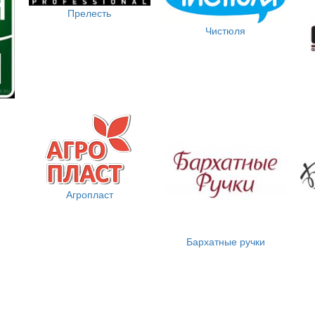
Прелесть
Чистюля
Агропласт
Бархатные ручки