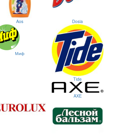
Aos
Dosia
Миф
Tide
AXE