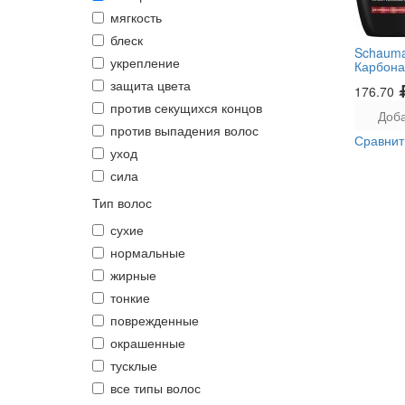
мягкость
блеск
Schaum
укрепление
Карбона
защита цвета
176.70
против секущихся концов
Доба
против выпадения волос
Сравнит
уход
сила
Тип волос
сухие
нормальные
жирные
тонкие
поврежденные
окрашенные
тусклые
все типы волос