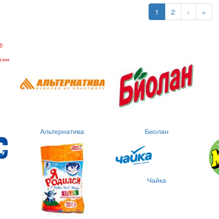
1
2
›
»
Альтернатива
Биолан
Чайка