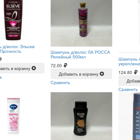
 д/волос Эльсев
Прочность
Шампунь д/волос ЛА РОССА
Репейный 500мл
Шампунь 
укреплен
72.00
вить в корзину
124.80
Добавить в корзину
ь
Добав
Сравнить
Сравнить