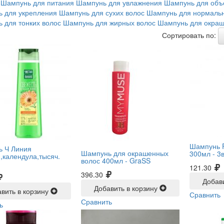
Шампунь для питания
Шампунь для увлажнения
Шампунь для объ
 для укрепления
Шампунь для сухих волос
Шампунь для нормальн
 для тонких волос
Шампунь для жирных волос
Шампунь для окраш
Сортировать по:
Шампунь 
 Ч Линия
Шампунь для окрашенных
300мл -
3
календула,тысяч.
волос 400мл -
GraSS
121.30
396.30
Добав
Добавить в корзину
вить в корзину
Сравнить
Сравнить
ь