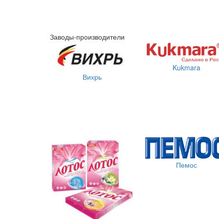
Заводы-производители
Kukmara
Вихрь
Пемос