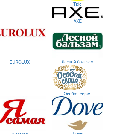
Tide
AXE
Лесной бальзам
EUROLUX
Особая серия
Dove
Я самая