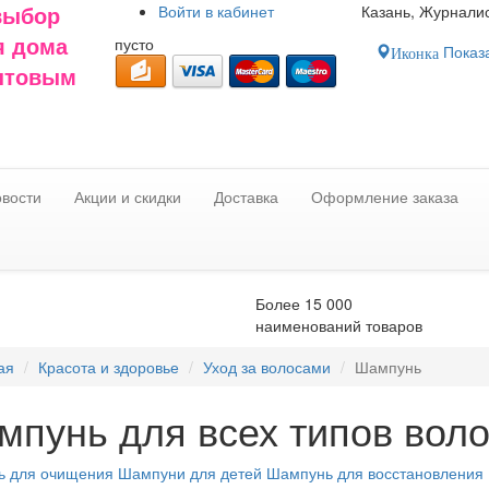
Войти в
кабинет
Казань, Журналис
выбор
пусто
я дома
Показа
Иконка
оптовым
вости
Акции и скидки
Доставка
Оформление заказа
Более 15 000
наименований товаров
ая
Красота и здоровье
Уход за волосами
Шампунь
мпунь для всех типов вол
 для очищения
Шампуни для детей
Шампунь для восстановления