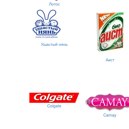
Лотос
Ушастый нянь
Аист
Colgate
Camay