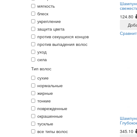
Шампунь
мягкость
свежест
блеск
124.80
укрепление
Доба
защита цвета
Сравнит
против секущихся концов
против выпадения волос
уход
сила
Тип волос
сухие
нормальные
жирные
тонкие
поврежденные
окрашенные
Шампун
Глубоко
тусклые
все типы волос
345.10