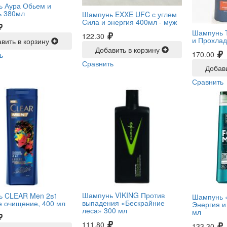
 Аура Обьем и
ь 380мл
Шампунь EXXE UFC с углем
Сила и энергия 400мл -
муж
Шампунь 
122.30
и Прохлад
вить в корзину
Добавить в корзину
170.00
ь
Сравнить
Добав
Сравнить
Шампунь VIKING Против
ь CLEAR Men 2в1
Шампунь 
выпадения «Бескрайние
е очищение, 400 мл
Энергия и
леса» 300 мл
мл
111.80
133.30