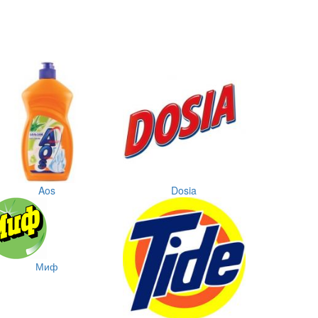
Aos
Dosia
Миф