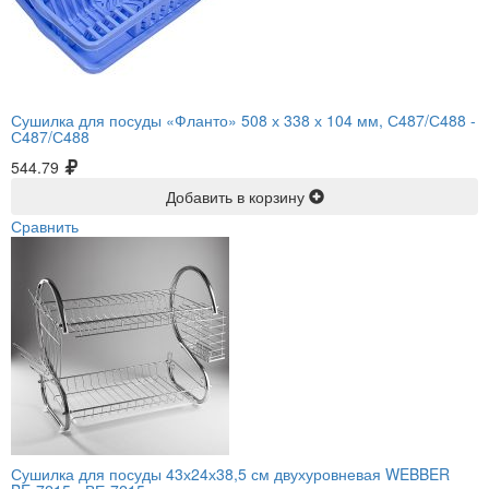
Сушилка для посуды «Фланто» 508 х 338 х 104 мм, С487/С488 -
С487/С488
544.79
Добавить в корзину
Сравнить
Сушилка для посуды 43х24х38,5 см двухуровневая WEBBER