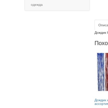
одежда
Опис
Дождик 
Похо
Дождик н
ассорти