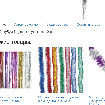
ание
Характеристики
Задать вопрос
Оставить отзыв
СноуБум 5 цветов клубок 1м. 10гр.
жие товары:
а елку, цвет в
Мишура новогодняя диаметр
Мишура ди
менте -
5000
8 см, длина 2 м, М-2
2м, цвет: 
602-6К