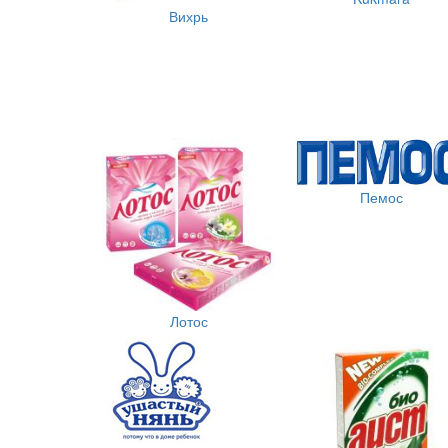
Вихрь
Пемос
Лотос