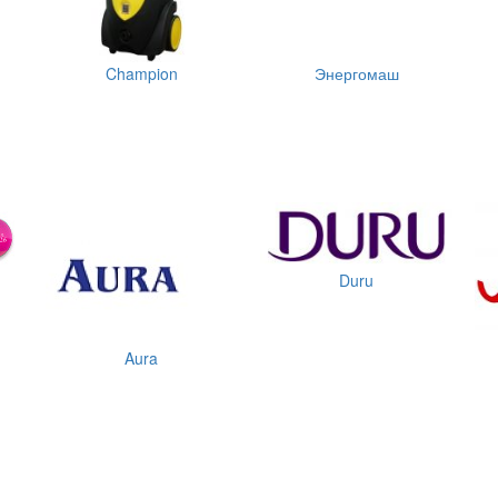
Champion
Энергомаш
Duru
Aura