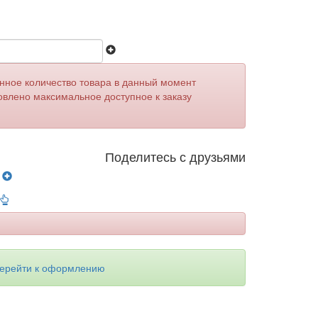
анное количество товара в данный момент
овлено максимальное доступное к заказу
Поделитесь с друзьями
у
ерейти к оформлению