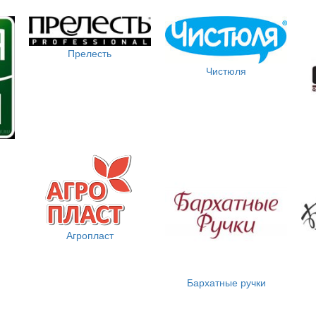
Прелесть
Чистюля
Агропласт
Бархатные ручки