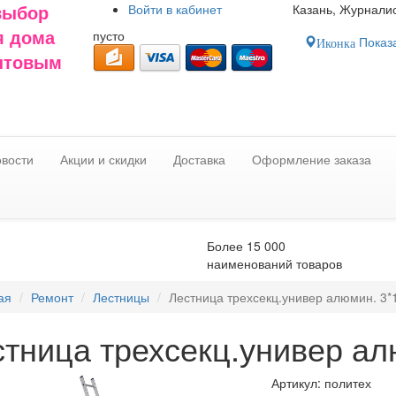
Войти в
кабинет
Казань, Журналис
выбор
пусто
я дома
Показа
Иконка
оптовым
вости
Акции и скидки
Доставка
Оформление заказа
Более 15 000
наименований товаров
ая
Ремонт
Лестницы
Лестница трехсекц.универ алюмин. 3*
тница трехсекц.универ ал
Артикул:
политех