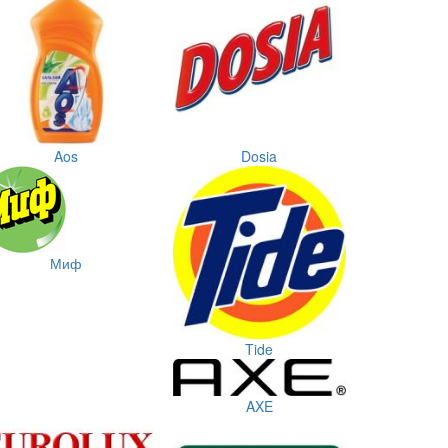
Aos
Dosia
Миф
Tide
AXE