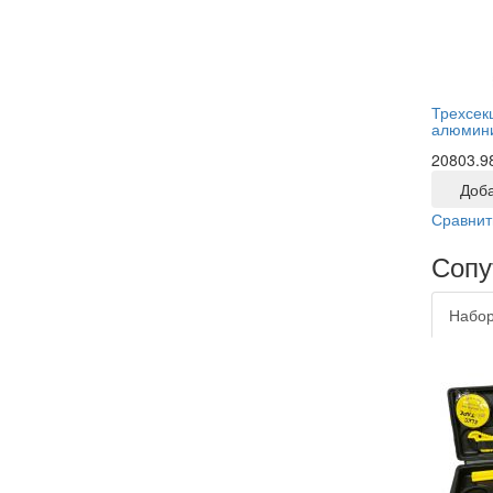
Трехсек
алюмини
20803.9
Доба
Сравнит
Сопу
Набор