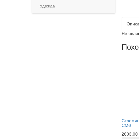
одежда
Опис
Не явля
Похо
Стремянк
СМ6
2803.00