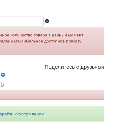
анное количество товара в данный момент
овлено максимальное доступное к заказу
Поделитесь с друзьями
у
ерейти к оформлению