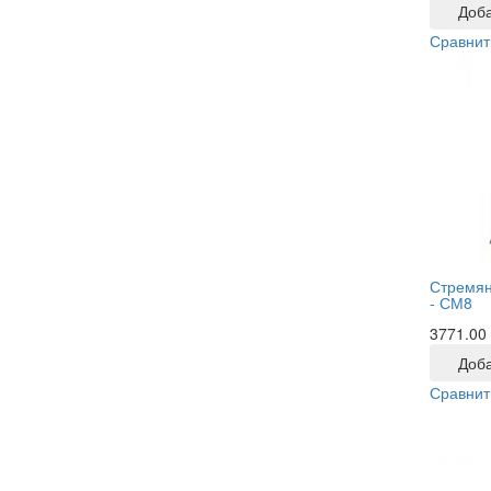
Доба
Сравнит
Стремян
-
СМ8
3771.00
Доба
Сравнит