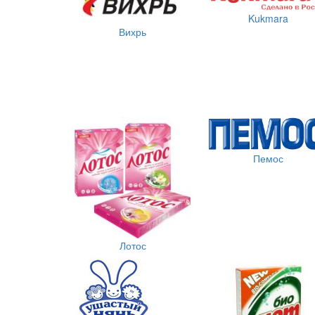
Kukmara
Вихрь
Пемос
Лотос