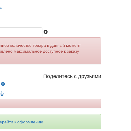
ь
анное количество товара в данный момент
овлено максимальное доступное к заказу
Поделитесь с друзьями
у
ерейти к оформлению