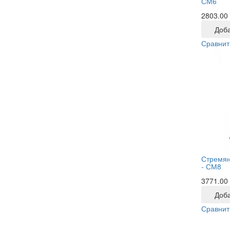
СМ6
2803.00
Доба
Сравнит
Стремян
-
СМ8
3771.00
Доба
Сравнит