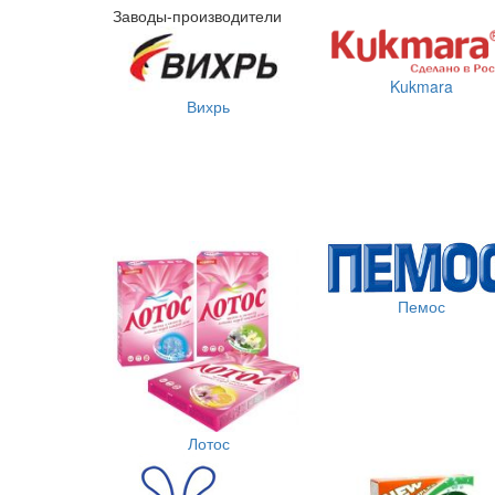
Заводы-производители
Kukmara
Вихрь
Пемос
Лотос