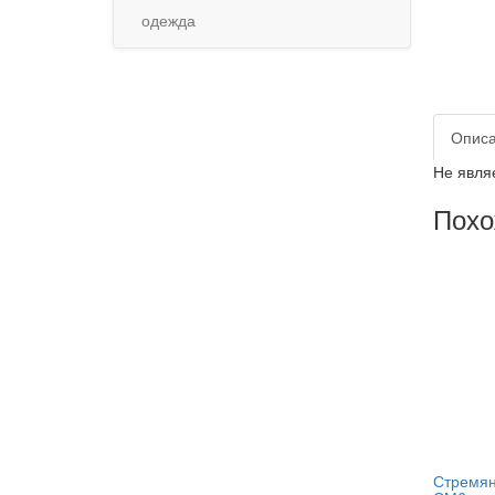
одежда
Опис
Не явля
Похо
Стремянк