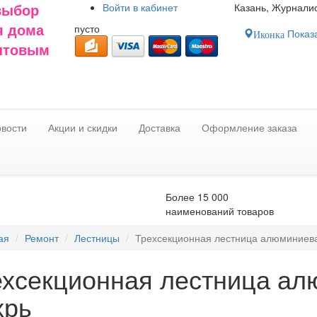
Войти в
кабинет
Казань, Журналис
выбор
пусто
я дома
Показа
Иконка
оптовым
вости
Акции и скидки
Доставка
Оформление заказа
Более 15 000
наименований товаров
ая
Ремонт
Лестницы
Трехсекционная лестница алюминиева
ехсекционная лестница ал
хрь