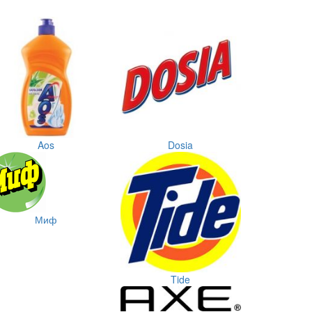
Aos
Dosia
Миф
Tide