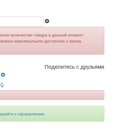
анное количество товара в данный момент
овлено максимальное доступное к заказу
Поделитесь с друзьями
у
ерейти к оформлению