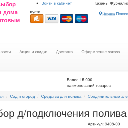
Войти в
кабинет
Казань, Журналис
выбор
пусто
я дома
Показа
Иконка
оптовым
вости
Акции и скидки
Доставка
Оформление заказа
Более 15 000
наименований товаров
ая
Сад и огород
Средства для полива
Соединительные эл
бор д/подключения полива
Артикул:
9408-00